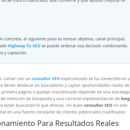
rae tráfico cualificado, qué convierte y qué ajustes mejoran el
n concreta, el siguiente paso es revisar objetivo, canal principal,
esde
Highway To SEO
se puede ordenar esa decisión combinando
to y captación.
o, contar con un
consultor SEO
especializado se ha convertido en 
ue desee destacar en buscadores y captar oportunidades reales de
la primera página o quedar invisibilizado depende de una estrategi
o de intención de búsqueda y una correcta implementación de
long
ya están buscando lo que ofreces. Un buen
consultor SEO
no solo
ital en una fuente constante de clientes potenciales cualificados.
ionamiento Para Resultados Reales