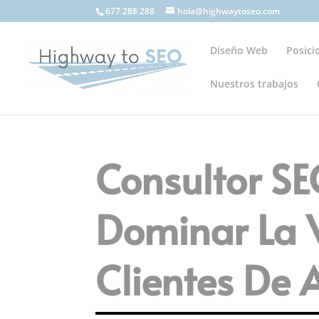
677 288 288
hola@highwaytoseo.com
Diseño Web
Posic
Nuestros trabajos
Consultor SE
Dominar La V
Clientes De A