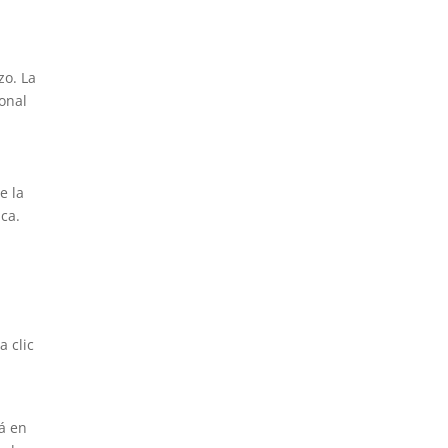
zo. La
ional
e la
ica.
a clic
tá en