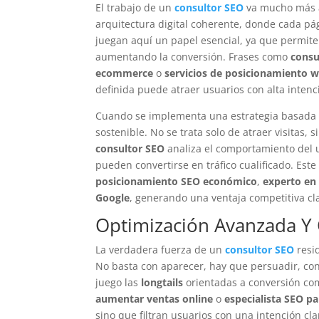
El trabajo de un
consultor SEO
va mucho más a
arquitectura digital coherente, donde cada pá
juegan aquí un papel esencial, ya que permit
aumentando la conversión. Frases como
consu
ecommerce
o
servicios de posicionamiento w
definida puede atraer usuarios con alta inten
Cuando se implementa una estrategia basada
sostenible. No se trata solo de atraer visitas
consultor SEO
analiza el comportamiento del u
pueden convertirse en tráfico cualificado. Es
posicionamiento SEO económico
,
experto en 
Google
, generando una ventaja competitiva cl
Optimización Avanzada Y 
La verdadera fuerza de un
consultor SEO
resid
No basta con aparecer, hay que persuadir, con
juego las
longtails
orientadas a conversión c
aumentar ventas online
o
especialista SEO p
sino que filtran usuarios con una intención cla