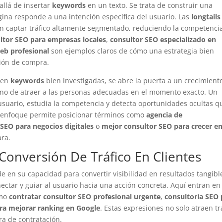
llá de insertar
keywords
en un texto. Se trata de construir una
gina responde a una intención específica del usuario. Las
longtails
en captar tráfico altamente segmentado, reduciendo la competenci
ltor SEO para empresas locales
,
consultor SEO especializado en
eb profesional
son ejemplos claros de cómo una estrategia bien
ción de compra.
 en
keywords
bien investigadas, se abre la puerta a un crecimient
, sino de atraer a las personas adecuadas en el momento exacto. Un
suario, estudia la competencia y detecta oportunidades ocultas q
te enfoque permite posicionar términos como
agencia de
SEO para negocios digitales
o
mejor consultor SEO para crecer e
ara.
Conversión De Tráfico En Clientes
e en su capacidad para convertir visibilidad en resultados tangibl
ectar y guiar al usuario hacia una acción concreta. Aquí entran en
omo
contratar consultor SEO profesional urgente
,
consultoría SEO 
ara mejorar ranking en Google
. Estas expresiones no solo atraen tr
ra de contratación.