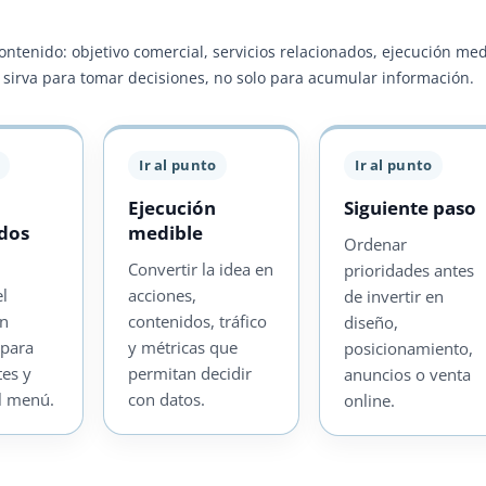
contenido: objetivo comercial, servicios relacionados, ejecución me
ra sirva para tomar decisiones, no solo para acumular información.
Ir al punto
Ir al punto
Ejecución
Siguiente paso
ados
medible
Ordenar
Convertir la idea en
prioridades antes
el
acciones,
de invertir en
on
contenidos, tráfico
diseño,
 para
y métricas que
posicionamiento,
tes y
permitan decidir
anuncios o venta
l menú.
con datos.
online.