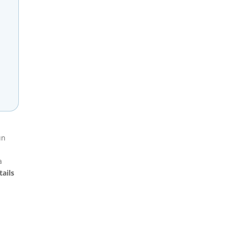
un
a
tails