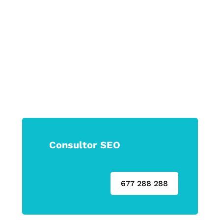
las que permanecen.
Haz que tu marca no solo se vea, sino
que se sienta.
Consultor SEO
677 288 288