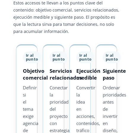
Estos accesos te llevan a los puntos clave del
contenido: objetivo comercial, servicios relacionados,
ejecución medible y siguiente paso. El propósito es
que la lectura sirva para tomar decisiones, no solo
para acumular información.
Ir al
Ir al
Ir al
Ir al
punto
punto
punto
punto
Objetivo
Servicios
Ejecución
Siguiente
comercial
relacionados
medible
paso
Definir
Conectar
Convertir
Ordenar
si
la
la
prioridades
el
prioridad
idea
antes
tema
del
en
de
exige
proyecto
acciones,
invertir
agencia
con
contenidos,
en
de
estrategia
tráfico
diseño,