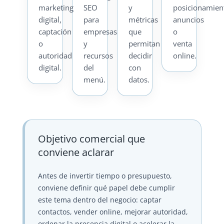
marketing
SEO
y
posicionamien
digital,
para
métricas
anuncios
captación
empresas
que
o
o
y
permitan
venta
autoridad
recursos
decidir
online.
digital.
del
con
menú.
datos.
Objetivo comercial que
conviene aclarar
Antes de invertir tiempo o presupuesto,
conviene definir qué papel debe cumplir
este tema dentro del negocio: captar
contactos, vender online, mejorar autoridad,
ordenar la presencia digital o acelerar la