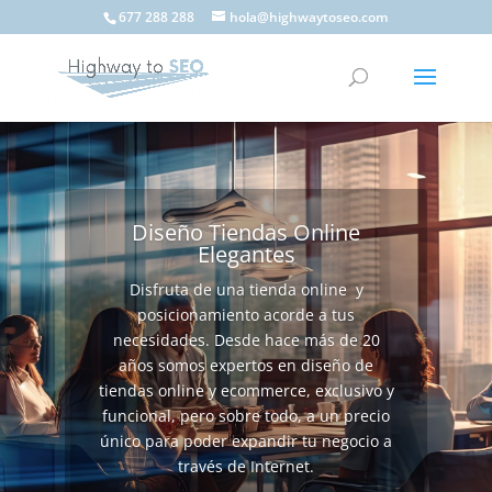
677 288 288
hola@highwaytoseo.com
Diseño Tiendas Online
Elegantes
Disfruta de una tienda online y
posicionamiento acorde a tus
necesidades. Desde hace más de 20
años somos expertos en diseño de
tiendas online y ecommerce, exclusivo y
funcional, pero sobre todo, a un precio
único para poder expandir tu negocio a
través de Internet.