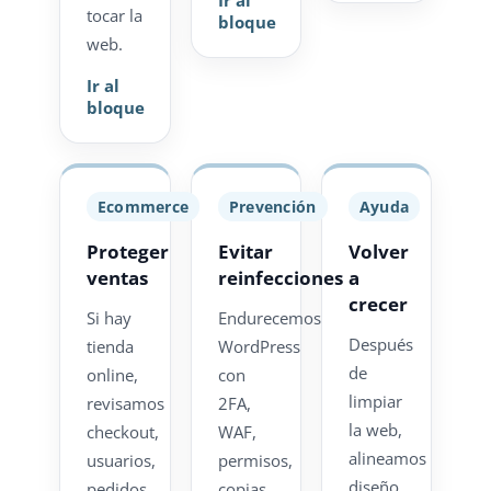
tocar la
bloque
web.
Ir al
bloque
Ecommerce
Prevención
Ayuda
Proteger
Evitar
Volver
ventas
reinfecciones
a
crecer
Si hay
Endurecemos
Después
tienda
WordPress
de
online,
con
limpiar
revisamos
2FA,
la web,
checkout,
WAF,
alineamos
usuarios,
permisos,
diseño,
pedidos,
copias