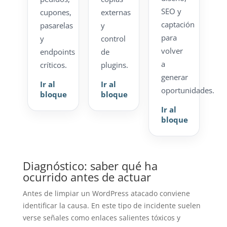
SEO y
cupones,
externas
captación
pasarelas
y
para
y
control
volver
endpoints
de
a
críticos.
plugins.
generar
Ir al
Ir al
oportunidades.
bloque
bloque
Ir al
bloque
Diagnóstico: saber qué ha
ocurrido antes de actuar
Antes de limpiar un WordPress atacado conviene
identificar la causa. En este tipo de incidente suelen
verse señales como enlaces salientes tóxicos y