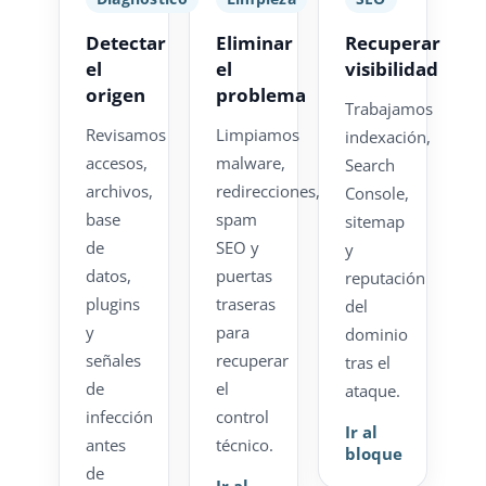
Detectar
Eliminar
Recuperar
el
el
visibilidad
origen
problema
Trabajamos
Revisamos
Limpiamos
indexación,
accesos,
malware,
Search
archivos,
redirecciones,
Console,
base
spam
sitemap
de
SEO y
y
datos,
puertas
reputación
plugins
traseras
del
y
para
dominio
señales
recuperar
tras el
de
el
ataque.
infección
control
Ir al
antes
técnico.
bloque
de
Ir al