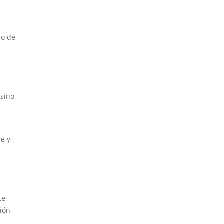
 o de
a
sino,
le y
te,
ión,