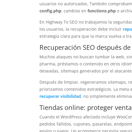
usuarios no autorizados. También comprobamo
config.php
, cambios en
functions.php
o archi
En Highway To SEO no trabajamos la seguridad 
los usuarios, la recuperación debe incluir
repu
estrategia clara para que la marca vuelva a tr
Recuperación SEO después de
Muchos ataques no buscan tumbar la web, sino
pharma, préstamos o contenido en otros idiom
deseadas, sitemaps generados por el atacante, 
Después de limpiar, regeneramos sitemaps, re
priorizamos contenidos estratégicos. La meta e
recuperar visibilidad
, no simplemente eliminar
Tiendas online: proteger venta
Cuando el WordPress afectado incluye WooCom
pedidos fallidos, cupones, pasarelas, endpoint
envíos o pagos. Un ecommerce necesita seguri