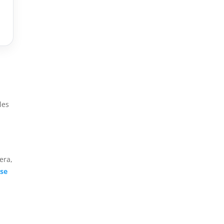
les
era,
ase