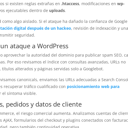
s si existen reglas extrañas en
.htaccess
, modificaciones en
wp-
vos ejecutables dentro de
uploads
.
como algo aislado. Si el ataque ha dañado la confianza de Google
tación digital después de un hackeo
, revisión de indexación y un
ansmitir seguridad.
 un ataque a WordPress
 aprovechar la autoridad del dominio para publicar spam SEO, ca
as. Por eso revisamos el índice con consultas avanzadas, URLs no
títulos alterados y páginas servidas solo a Googlebot.
visamos canonicals, enviamos las URLs adecuadas a Search Conso
s recuperar tráfico cualificado con
posicionamiento web para
 el síntoma visible.
s, pedidos y datos de cliente
merce, el riesgo comercial aumenta. Analizamos cuentas de clien
s AJAX, formularios del checkout y plugins conectados con facturac
dad, pero también continuidad operativa.