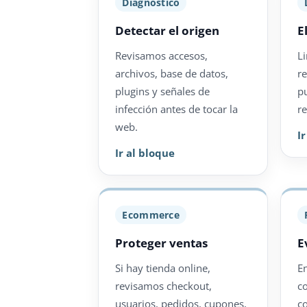
Diagnóstico
Detectar el origen
E
Revisamos accesos,
L
archivos, base de datos,
r
plugins y señales de
p
infección antes de tocar la
re
web.
I
Ir al bloque
Ecommerce
Proteger ventas
E
Si hay tienda online,
E
revisamos checkout,
c
usuarios, pedidos, cupones,
c