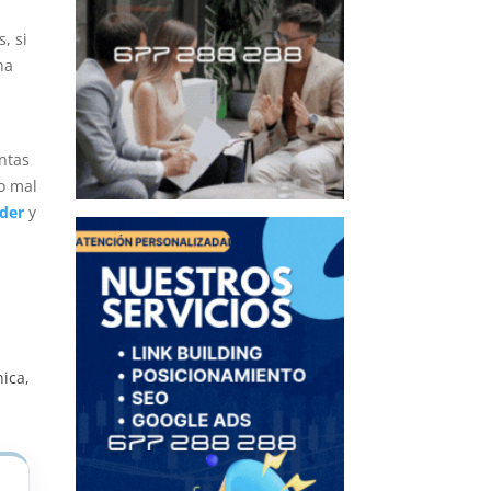
, si
ha
ntas
o mal
nder
y
nica,