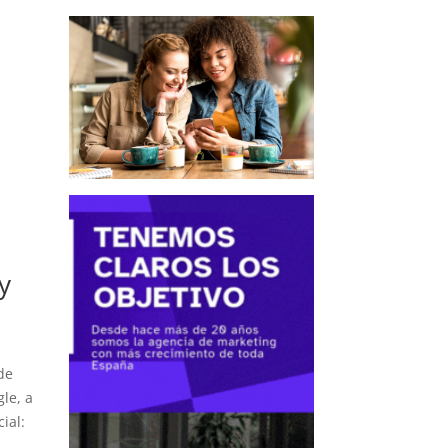
y
 de
gle, a
ial: