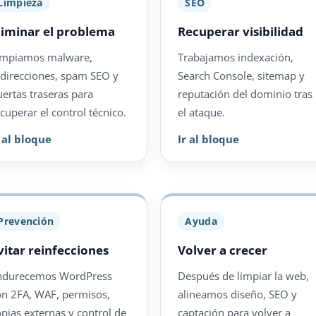
Limpieza
SEO
liminar el problema
Recuperar visibilidad
impiamos malware,
Trabajamos indexación,
edirecciones, spam SEO y
Search Console, sitemap y
uertas traseras para
reputación del dominio tras
cuperar el control técnico.
el ataque.
r al bloque
Ir al bloque
Prevención
Ayuda
vitar reinfecciones
Volver a crecer
ndurecemos WordPress
Después de limpiar la web,
on 2FA, WAF, permisos,
alineamos diseño, SEO y
opias externas y control de
captación para volver a