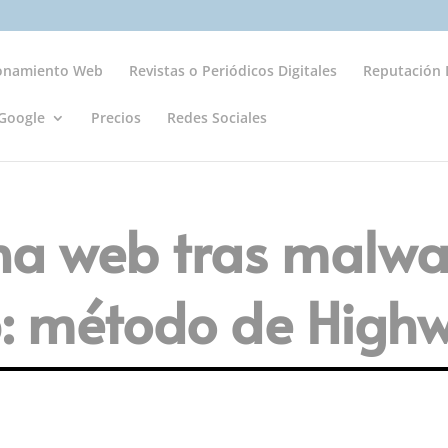
ionamiento Web
Revistas o Periódicos Digitales
Reputación D
Google
Precios
Redes Sociales
na web tras malwa
p: método de High