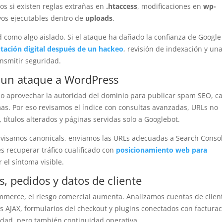
s si existen reglas extrañas en
.htaccess
, modificaciones en
wp-
vos ejecutables dentro de
uploads
.
como algo aislado. Si el ataque ha dañado la confianza de Google
tación digital después de un hackeo
, revisión de indexación y un
ansmitir seguridad.
 un ataque a WordPress
 aprovechar la autoridad del dominio para publicar spam SEO, ca
as. Por eso revisamos el índice con consultas avanzadas, URLs no
títulos alterados y páginas servidas solo a Googlebot.
visamos canonicals, enviamos las URLs adecuadas a Search Conso
s recuperar tráfico cualificado con
posicionamiento web para
 el síntoma visible.
s, pedidos y datos de cliente
merce, el riesgo comercial aumenta. Analizamos cuentas de clien
s AJAX, formularios del checkout y plugins conectados con facturac
dad, pero también continuidad operativa.