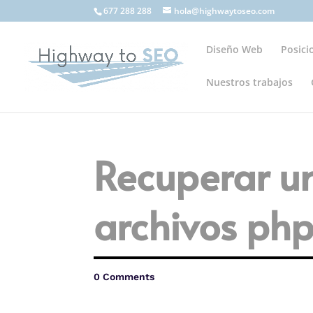
677 288 288
hola@highwaytoseo.com
Diseño Web
Posic
Nuestros trabajos
Recuperar u
archivos ph
0 Comments