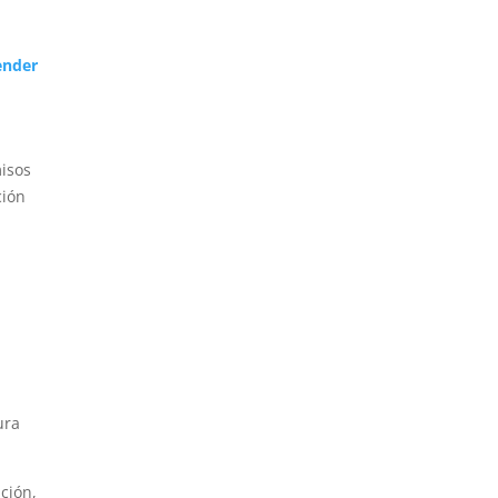
ender
misos
ción
ura
ación,