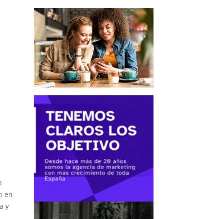
n
n en
a y