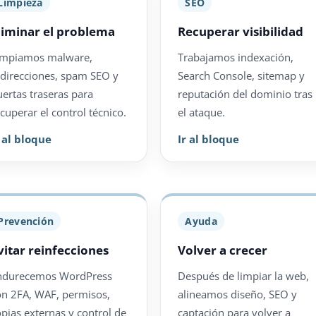
Limpieza
SEO
liminar el problema
Recuperar visibilidad
impiamos malware,
Trabajamos indexación,
edirecciones, spam SEO y
Search Console, sitemap y
uertas traseras para
reputación del dominio tras
cuperar el control técnico.
el ataque.
r al bloque
Ir al bloque
Prevención
Ayuda
vitar reinfecciones
Volver a crecer
ndurecemos WordPress
Después de limpiar la web,
on 2FA, WAF, permisos,
alineamos diseño, SEO y
opias externas y control de
captación para volver a