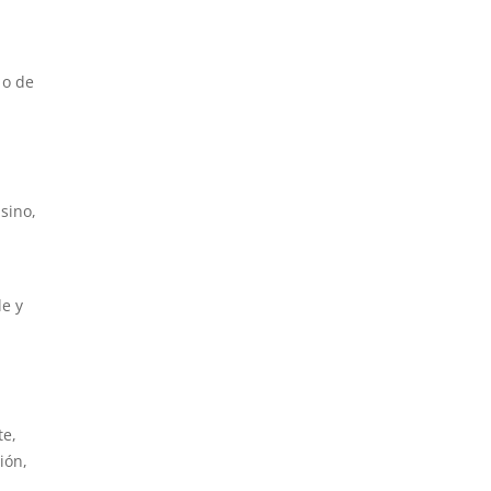
 o de
a
sino,
le y
te,
ión,