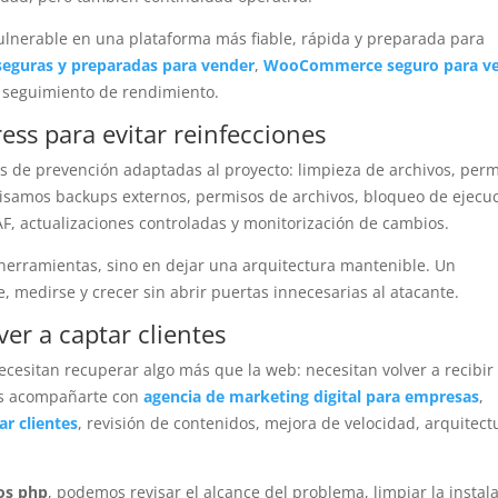
lnerable en una plataforma más fiable, rápida y preparada para
 seguras y preparadas para vender
,
WooCommerce seguro para v
y seguimiento de rendimiento.
ss para evitar reinfecciones
s de prevención adaptadas al proyecto: limpieza de archivos, per
visamos backups externos, permisos de archivos, bloqueo de ejecu
F, actualizaciones controladas y monitorización de cambios.
herramientas, sino en dejar una arquitectura mantenible. Un
 medirse y crecer sin abrir puertas innecesarias al atacante.
r a captar clientes
esitan recuperar algo más que la web: necesitan volver a recibir
mos acompañarte con
agencia de marketing digital para empresas
,
r clientes
, revisión de contenidos, mejora de velocidad, arquitect
os php
, podemos revisar el alcance del problema, limpiar la instal