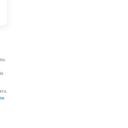
les
de
era,
ase