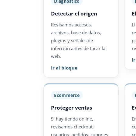
Diagnóstico
Detectar el origen
E
Revisamos accesos,
L
archivos, base de datos,
r
plugins y señales de
p
infección antes de tocar la
re
web.
I
Ir al bloque
Ecommerce
Proteger ventas
E
Si hay tienda online,
E
revisamos checkout,
c
usuarios, pedidos, cupones,
c