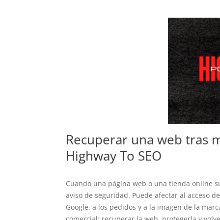
Recuperar una web tras 
Highway To SEO
Cuando una página web o una tienda online s
aviso de seguridad. Puede afectar al acceso de
Google, a los pedidos y a la imagen de la mar
comercial: recuperar la web, protegerla y volve