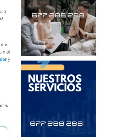
, si
ha
ntas
o mal
nder
y
nica,