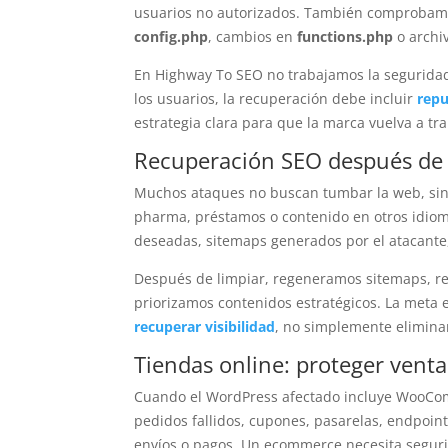
usuarios no autorizados. También comprobamo
config.php
, cambios en
functions.php
o archi
En Highway To SEO no trabajamos la seguridad 
los usuarios, la recuperación debe incluir
repu
estrategia clara para que la marca vuelva a tr
Recuperación SEO después de
Muchos ataques no buscan tumbar la web, sino
pharma, préstamos o contenido en otros idiom
deseadas, sitemaps generados por el atacante, 
Después de limpiar, regeneramos sitemaps, re
priorizamos contenidos estratégicos. La meta e
recuperar visibilidad
, no simplemente eliminar
Tiendas online: proteger venta
Cuando el WordPress afectado incluye WooCom
pedidos fallidos, cupones, pasarelas, endpoint
envíos o pagos. Un ecommerce necesita seguri