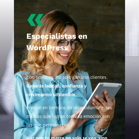
«
Especialistas en
WordPress
Con nosotros, no solo ganarás clientes.
Ganarás lealtad, confianza y
crecimiento sostenible.
Porque en tiempos de incertidumbre, las
marcas que logran tocar la emoción son
las que permanecen.
Haz que tu marca no solo se vea, sino