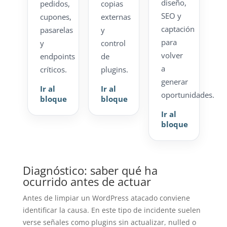
diseño,
pedidos,
copias
SEO y
cupones,
externas
captación
pasarelas
y
para
y
control
volver
endpoints
de
a
críticos.
plugins.
generar
Ir al
Ir al
oportunidades.
bloque
bloque
Ir al
bloque
Diagnóstico: saber qué ha
ocurrido antes de actuar
Antes de limpiar un WordPress atacado conviene
identificar la causa. En este tipo de incidente suelen
verse señales como plugins sin actualizar, nulled o