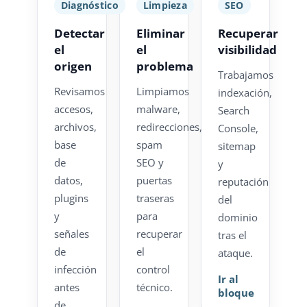
Diagnóstico
Limpieza
SEO
Detectar
Eliminar
Recuperar
el
el
visibilidad
origen
problema
Trabajamos
Revisamos
Limpiamos
indexación,
accesos,
malware,
Search
archivos,
redirecciones,
Console,
base
spam
sitemap
de
SEO y
y
datos,
puertas
reputación
plugins
traseras
del
y
para
dominio
señales
recuperar
tras el
de
el
ataque.
infección
control
Ir al
antes
técnico.
bloque
de