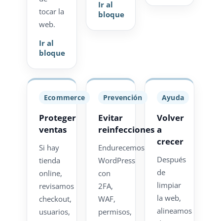
Ir al
tocar la
bloque
web.
Ir al
bloque
Ecommerce
Prevención
Ayuda
Proteger
Evitar
Volver
ventas
reinfecciones
a
crecer
Si hay
Endurecemos
Después
tienda
WordPress
de
online,
con
limpiar
revisamos
2FA,
la web,
checkout,
WAF,
alineamos
usuarios,
permisos,