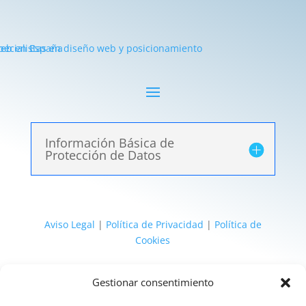
Información Básica de
Protección de Datos
Aviso Legal
|
Política de Privacidad
|
Política de
Cookies
@ 2025 Diseñado por
HighWay To Seo
| Textos
Gestionar consentimiento
legales LSSI y RGPD creados por
Spain