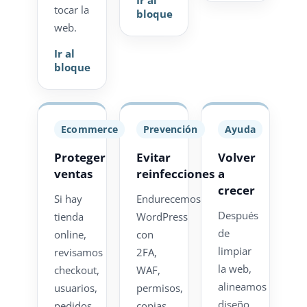
tocar la
bloque
web.
Ir al
bloque
Ecommerce
Prevención
Ayuda
Proteger
Evitar
Volver
ventas
reinfecciones
a
crecer
Si hay
Endurecemos
Después
tienda
WordPress
de
online,
con
limpiar
revisamos
2FA,
la web,
checkout,
WAF,
alineamos
usuarios,
permisos,
diseño,
pedidos,
copias