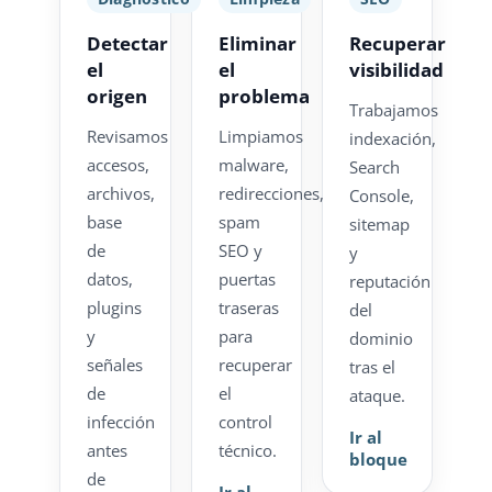
Detectar
Eliminar
Recuperar
el
el
visibilidad
origen
problema
Trabajamos
Revisamos
Limpiamos
indexación,
accesos,
malware,
Search
archivos,
redirecciones,
Console,
base
spam
sitemap
de
SEO y
y
datos,
puertas
reputación
plugins
traseras
del
y
para
dominio
señales
recuperar
tras el
de
el
ataque.
infección
control
Ir al
antes
técnico.
bloque
de
Ir al