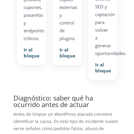
SEO y
cupones,
externas
captación
pasarelas
y
para
y
control
volver
endpoints
de
a
críticos.
plugins.
generar
Ir al
Ir al
oportunidades.
bloque
bloque
Ir al
bloque
Diagnóstico: saber qué ha
ocurrido antes de actuar
Antes de limpiar un WordPress atacado conviene
identificar la causa. En este tipo de incidente suelen
verse señales como pedidos falsos, abuso de