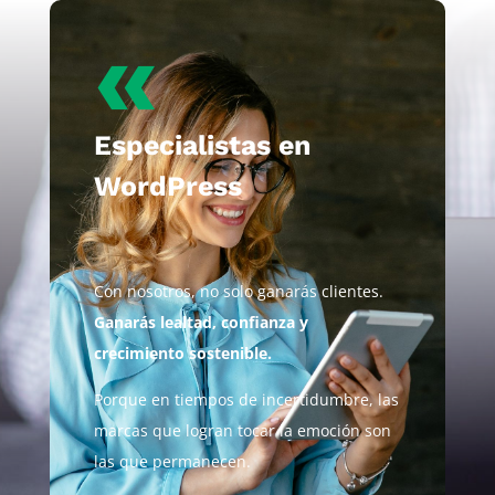
«
Especialistas en
WordPress
Con nosotros, no solo ganarás clientes.
Ganarás lealtad, confianza y
crecimiento sostenible.
Porque en tiempos de incertidumbre, las
marcas que logran tocar la emoción son
las que permanecen.