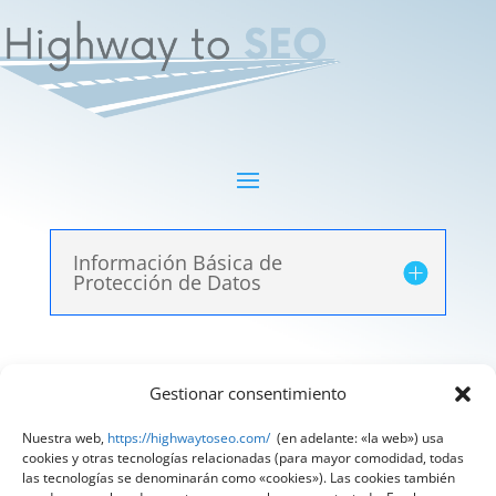
Información Básica de
Protección de Datos
Gestionar consentimiento
Aviso Legal
|
Política de Privacidad
|
Política de
Cookies
Nuestra web,
https://highwaytoseo.com/
(en adelante: «la web») usa
cookies y otras tecnologías relacionadas (para mayor comodidad, todas
@ 2025 Diseñado por
HighWay To Seo
| Textos
las tecnologías se denominarán como «cookies»). Las cookies también