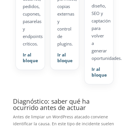
diseño,
pedidos,
copias
SEO y
cupones,
externas
captación
pasarelas
y
para
y
control
volver
endpoints
de
a
críticos.
plugins.
generar
Ir al
Ir al
oportunidades.
bloque
bloque
Ir al
bloque
Diagnóstico: saber qué ha
ocurrido antes de actuar
Antes de limpiar un WordPress atacado conviene
identificar la causa. En este tipo de incidente suelen