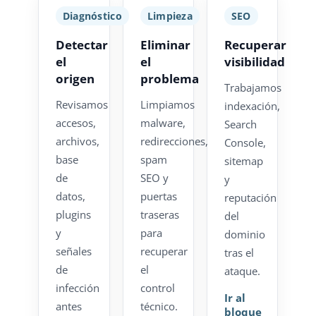
Diagnóstico
Limpieza
SEO
Detectar
Eliminar
Recuperar
el
el
visibilidad
origen
problema
Trabajamos
Revisamos
Limpiamos
indexación,
accesos,
malware,
Search
archivos,
redirecciones,
Console,
base
spam
sitemap
de
SEO y
y
datos,
puertas
reputación
plugins
traseras
del
y
para
dominio
señales
recuperar
tras el
de
el
ataque.
infección
control
Ir al
antes
técnico.
bloque