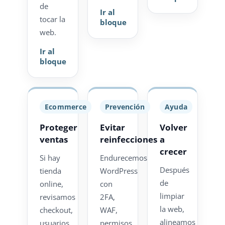
de
Ir al
tocar la
bloque
web.
Ir al
bloque
Ecommerce
Prevención
Ayuda
Proteger
Evitar
Volver
ventas
reinfecciones
a
crecer
Si hay
Endurecemos
Después
tienda
WordPress
de
online,
con
limpiar
revisamos
2FA,
la web,
checkout,
WAF,
alineamos
usuarios,
permisos,