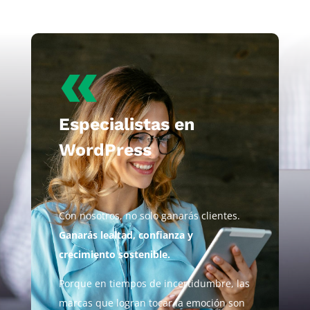
«
Especialistas en
WordPress
Con nosotros, no solo ganarás clientes.
Ganarás lealtad, confianza y
crecimiento sostenible.
Porque en tiempos de incertidumbre, las
marcas que logran tocar la emoción son