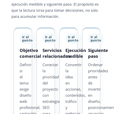
ejecución medible y siguiente paso. El propósito es
que la lectura sirva para tomar decisiones, no solo
para acumular información.
Ir al
Ir al
Ir al
Ir al
punto
punto
punto
punto
Objetivo
Servicios
Ejecución
Siguiente
comercial
relacionados
medible
paso
Definir
Conectar
Convertir
Ordenar
si
la
la
prioridades
el
prioridad
idea
antes
tema
del
en
de
exige
proyecto
acciones,
invertir
diseño
con
contenidos,
en
web
estrategia
tráfico
diseño,
profesional,
SEO
y
posicionamien
captación
para
métricas
anuncios