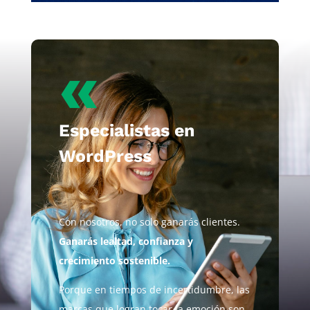
«
Especialistas en
WordPress
Con nosotros, no solo ganarás clientes.
Ganarás lealtad, confianza y
crecimiento sostenible.
Porque en tiempos de incertidumbre, las
marcas que logran tocar la emoción son