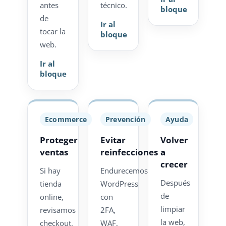
antes
técnico.
bloque
de
Ir al
tocar la
bloque
web.
Ir al
bloque
Ecommerce
Prevención
Ayuda
Proteger
Evitar
Volver
ventas
reinfecciones
a
crecer
Si hay
Endurecemos
Después
tienda
WordPress
de
online,
con
limpiar
revisamos
2FA,
la web,
checkout,
WAF,