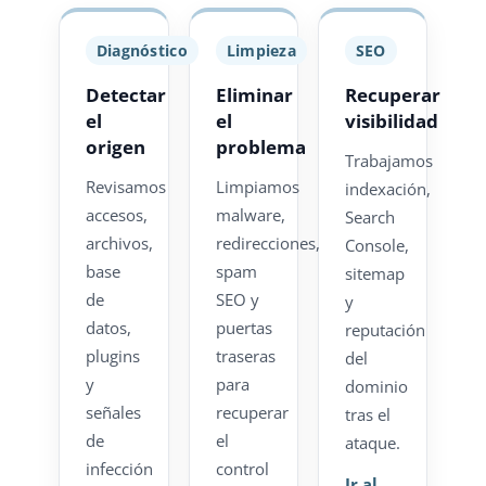
Diagnóstico
Limpieza
SEO
Detectar
Eliminar
Recuperar
el
el
visibilidad
origen
problema
Trabajamos
Revisamos
Limpiamos
indexación,
accesos,
malware,
Search
archivos,
redirecciones,
Console,
base
spam
sitemap
de
SEO y
y
datos,
puertas
reputación
plugins
traseras
del
y
para
dominio
señales
recuperar
tras el
de
el
ataque.
infección
control
Ir al