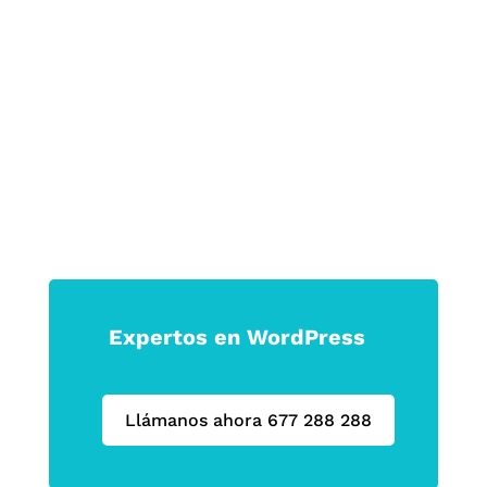
las que permanecen.
Haz que tu marca no solo se vea, sino
que se sienta.
Expertos en WordPress
Llámanos ahora 677 288 288