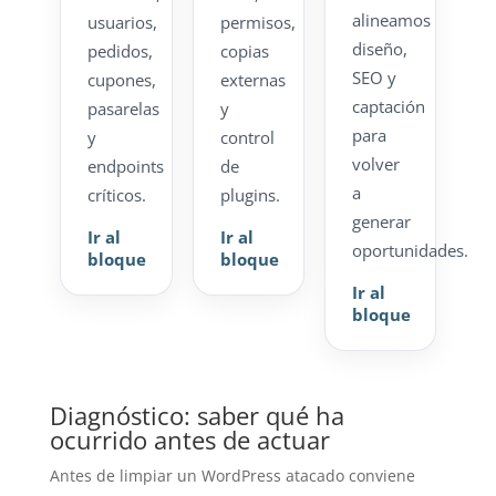
alineamos
usuarios,
permisos,
diseño,
pedidos,
copias
SEO y
cupones,
externas
captación
pasarelas
y
para
y
control
volver
endpoints
de
a
críticos.
plugins.
generar
Ir al
Ir al
oportunidades.
bloque
bloque
Ir al
bloque
Diagnóstico: saber qué ha
ocurrido antes de actuar
Antes de limpiar un WordPress atacado conviene