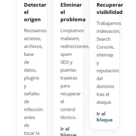
Detectar
Eliminar
Recuperar
el
el
visibilidad
origen
problema
Trabajamos
Revisamos
Limpiamos
indexación,
accesos,
malware,
Search
archivos,
redirecciones,
Console,
base
spam
sitemap
de
SEO y
y
datos,
puertas
reputación
plugins
traseras
del
y
para
dominio
señales
recuperar
tras el
de
el
ataque.
infección
control
Ir al
antes
técnico.
bloque
de
Ir al
tocar la
bloque