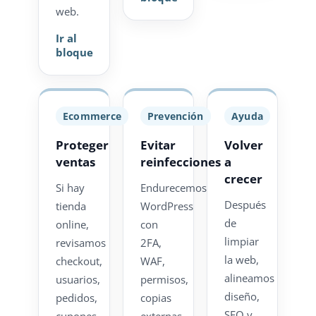
web.
Ir al
bloque
Ecommerce
Prevención
Ayuda
Proteger
Evitar
Volver
ventas
reinfecciones
a
crecer
Si hay
Endurecemos
Después
tienda
WordPress
de
online,
con
limpiar
revisamos
2FA,
la web,
checkout,
WAF,
alineamos
usuarios,
permisos,
diseño,
pedidos,
copias
SEO y