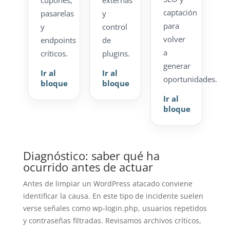
cupones,
externas
captación
pasarelas
y
para
y
control
volver
endpoints
de
a
críticos.
plugins.
generar
Ir al
Ir al
oportunidades.
bloque
bloque
Ir al
bloque
Diagnóstico: saber qué ha
ocurrido antes de actuar
Antes de limpiar un WordPress atacado conviene
identificar la causa. En este tipo de incidente suelen
verse señales como wp-login.php, usuarios repetidos
y contraseñas filtradas. Revisamos archivos críticos,