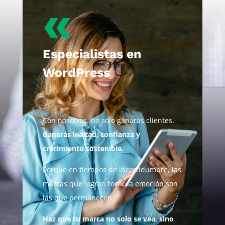
«
Especialistas en
WordPress
Con nosotros, no solo ganarás clientes.
Ganarás lealtad, confianza y
crecimiento sostenible.
Porque en tiempos de incertidumbre, las
marcas que logran tocar la emoción son
las que permanecen.
Haz que tu marca no solo se vea, sino