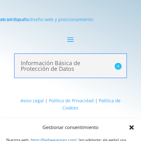
Información Básica de
Protección de Datos
Aviso Legal
|
Política de Privacidad
|
Política de
Cookies
@ 2025 Diseñado por
HighWay To Seo
| Textos
Gestionar consentimiento
legales LSSI y RGPD creados por
Spain
Compliance
«Tu Compliance de confianza»
Nuestra web,
https://highwaytoseo.com/
(en adelante: «la web») usa