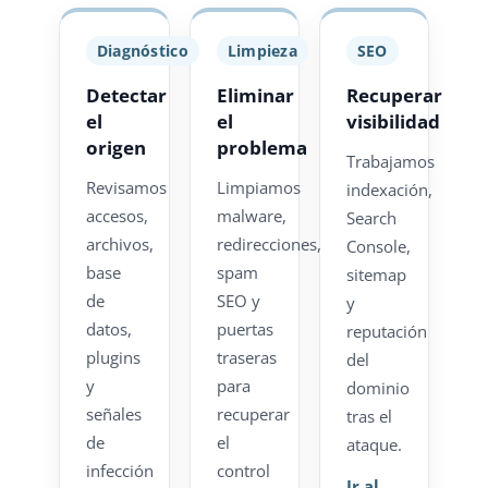
Diagnóstico
Limpieza
SEO
Detectar
Eliminar
Recuperar
el
el
visibilidad
origen
problema
Trabajamos
Revisamos
Limpiamos
indexación,
accesos,
malware,
Search
archivos,
redirecciones,
Console,
base
spam
sitemap
de
SEO y
y
datos,
puertas
reputación
plugins
traseras
del
y
para
dominio
señales
recuperar
tras el
de
el
ataque.
infección
control
Ir al