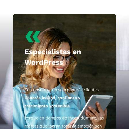
«
Especialistas en
WordPress
Con nosotros, no solo ganarás clientes.
Ganarás lealtad, confianza y
crecimiento sostenible.
Porque en tiempos de incertidumbre, las
marcas que logran tocar la emoción son