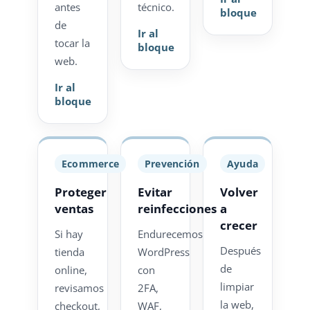
antes
técnico.
bloque
de
Ir al
tocar la
bloque
web.
Ir al
bloque
Ecommerce
Prevención
Ayuda
Proteger
Evitar
Volver
ventas
reinfecciones
a
crecer
Si hay
Endurecemos
Después
tienda
WordPress
de
online,
con
limpiar
revisamos
2FA,
la web,
checkout,
WAF,