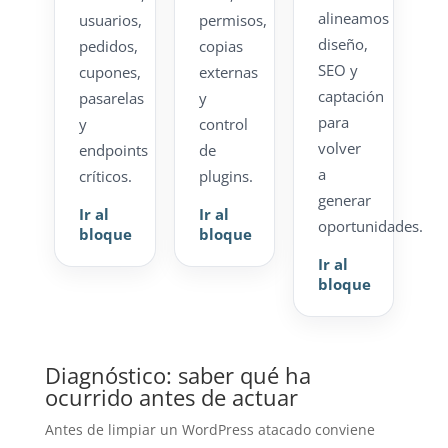
alineamos
usuarios,
permisos,
diseño,
pedidos,
copias
SEO y
cupones,
externas
captación
pasarelas
y
para
y
control
volver
endpoints
de
a
críticos.
plugins.
generar
Ir al
Ir al
oportunidades.
bloque
bloque
Ir al
bloque
Diagnóstico: saber qué ha
ocurrido antes de actuar
Antes de limpiar un WordPress atacado conviene