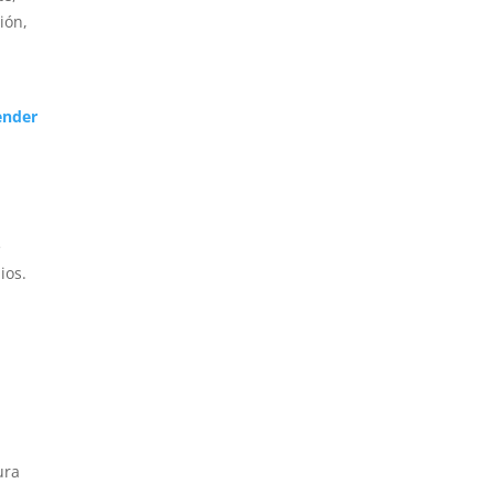
ión,
ender
y
e
ios.
ura