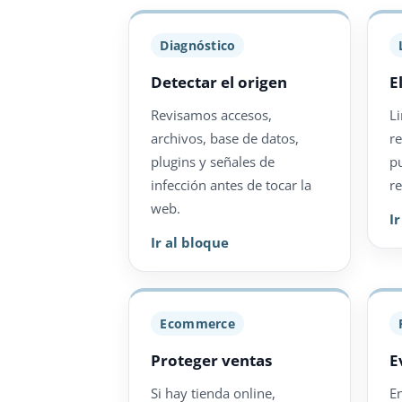
Diagnóstico
Detectar el origen
E
Revisamos accesos,
L
archivos, base de datos,
r
plugins y señales de
p
infección antes de tocar la
re
web.
I
Ir al bloque
Ecommerce
Proteger ventas
E
Si hay tienda online,
E