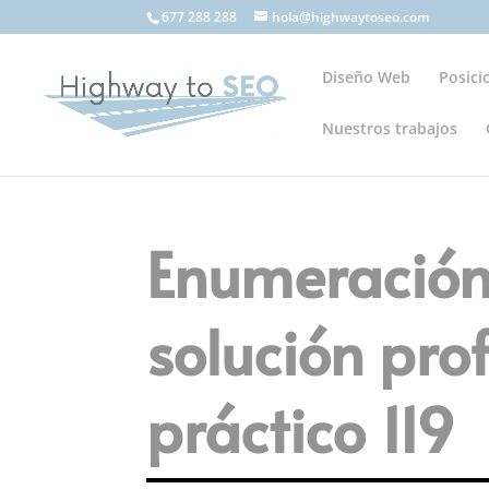
677 288 288
hola@highwaytoseo.com
Diseño Web
Posic
Nuestros trabajos
Enumeración
solución pro
práctico 119