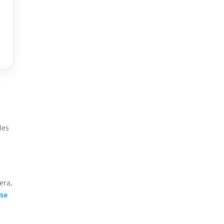
les
era,
ase