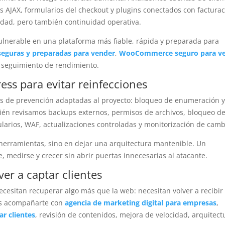
s AJAX, formularios del checkout y plugins conectados con facturac
dad, pero también continuidad operativa.
lnerable en una plataforma más fiable, rápida y preparada para
 seguras y preparadas para vender
,
WooCommerce seguro para v
y seguimiento de rendimiento.
ss para evitar reinfecciones
as de prevención adaptadas al proyecto: bloqueo de enumeración 
bién revisamos backups externos, permisos de archivos, bloqueo d
larios, WAF, actualizaciones controladas y monitorización de camb
herramientas, sino en dejar una arquitectura mantenible. Un
 medirse y crecer sin abrir puertas innecesarias al atacante.
r a captar clientes
esitan recuperar algo más que la web: necesitan volver a recibir
mos acompañarte con
agencia de marketing digital para empresas
,
r clientes
, revisión de contenidos, mejora de velocidad, arquitect