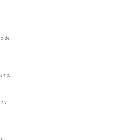
 o de
a
sino,
le y
te,