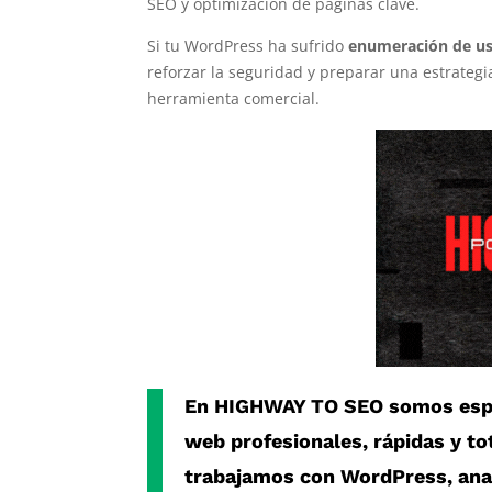
SEO y optimización de páginas clave.
Si tu WordPress ha sufrido
enumeración de us
reforzar la seguridad y preparar una estrateg
herramienta comercial.
En
HIGHWAY TO SEO
somos espe
web profesionales, rápidas y t
trabajamos con
WordPress
, an