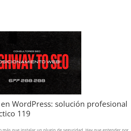
en WordPress: solución profesional
ctico 119
go más que instalar un plugin de seguridad. Hay que entender por