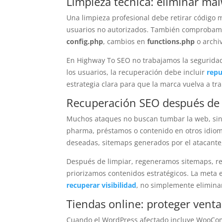
Limpieza técnica: eliminar ma
Una limpieza profesional debe retirar código m
usuarios no autorizados. También comprobamo
config.php
, cambios en
functions.php
o archi
En Highway To SEO no trabajamos la seguridad 
los usuarios, la recuperación debe incluir
repu
estrategia clara para que la marca vuelva a tr
Recuperación SEO después de
Muchos ataques no buscan tumbar la web, sino
pharma, préstamos o contenido en otros idiom
deseadas, sitemaps generados por el atacante, 
Después de limpiar, regeneramos sitemaps, re
priorizamos contenidos estratégicos. La meta e
recuperar visibilidad
, no simplemente eliminar
Tiendas online: proteger venta
Cuando el WordPress afectado incluye WooCom