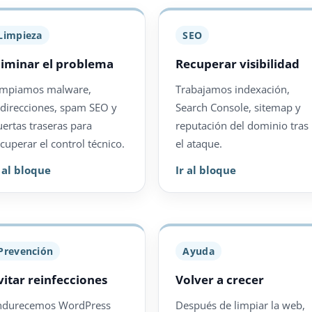
Limpieza
SEO
liminar el problema
Recuperar visibilidad
impiamos malware,
Trabajamos indexación,
edirecciones, spam SEO y
Search Console, sitemap y
uertas traseras para
reputación del dominio tras
cuperar el control técnico.
el ataque.
r al bloque
Ir al bloque
Prevención
Ayuda
vitar reinfecciones
Volver a crecer
ndurecemos WordPress
Después de limpiar la web,