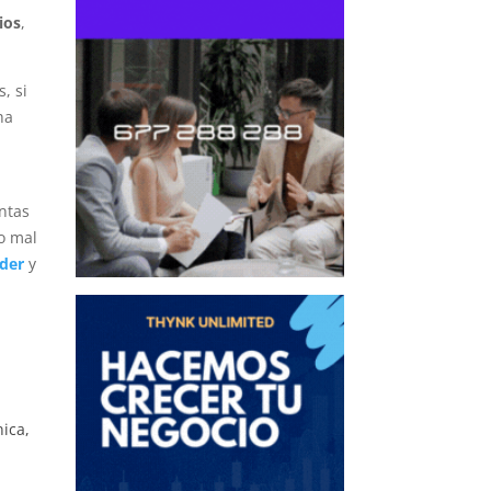
ios
,
, si
ha
ntas
o mal
nder
y
nica,