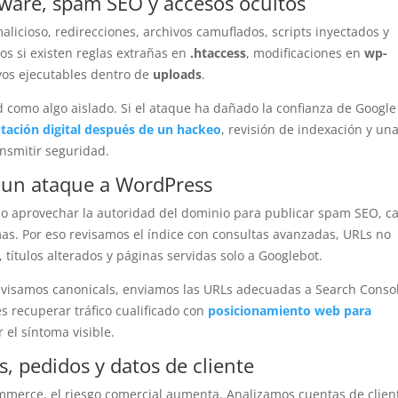
lware, spam SEO y accesos ocultos
alicioso, redirecciones, archivos camuflados, scripts inyectados y
s si existen reglas extrañas en
.htaccess
, modificaciones en
wp-
vos ejecutables dentro de
uploads
.
como algo aislado. Si el ataque ha dañado la confianza de Google
tación digital después de un hackeo
, revisión de indexación y un
ansmitir seguridad.
 un ataque a WordPress
 aprovechar la autoridad del dominio para publicar spam SEO, ca
as. Por eso revisamos el índice con consultas avanzadas, URLs no
títulos alterados y páginas servidas solo a Googlebot.
visamos canonicals, enviamos las URLs adecuadas a Search Conso
s recuperar tráfico cualificado con
posicionamiento web para
 el síntoma visible.
s, pedidos y datos de cliente
merce, el riesgo comercial aumenta. Analizamos cuentas de clien