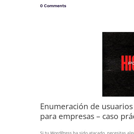
0 Comments
Enumeración de usuarios 
para empresas – caso prá
Si tu WordPress ha sido atacado, necesitas al