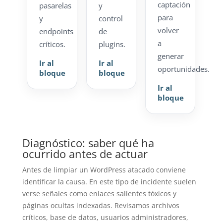
captación
pasarelas
y
para
y
control
volver
endpoints
de
a
críticos.
plugins.
generar
Ir al
Ir al
oportunidades.
bloque
bloque
Ir al
bloque
Diagnóstico: saber qué ha
ocurrido antes de actuar
Antes de limpiar un WordPress atacado conviene
identificar la causa. En este tipo de incidente suelen
verse señales como enlaces salientes tóxicos y
páginas ocultas indexadas. Revisamos archivos
críticos, base de datos, usuarios administradores,