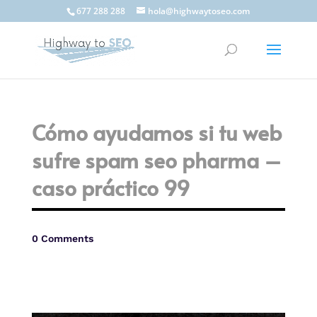
677 288 288
hola@highwaytoseo.com
Cómo ayudamos si tu web
sufre spam seo pharma –
caso práctico 99
0 Comments