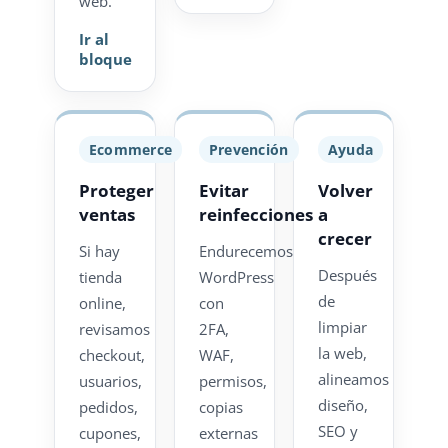
web.
Ir al
bloque
Ecommerce
Prevención
Ayuda
Proteger
Evitar
Volver
ventas
reinfecciones
a
crecer
Si hay
Endurecemos
Después
tienda
WordPress
de
online,
con
limpiar
revisamos
2FA,
la web,
checkout,
WAF,
alineamos
usuarios,
permisos,
diseño,
pedidos,
copias
SEO y
cupones,
externas