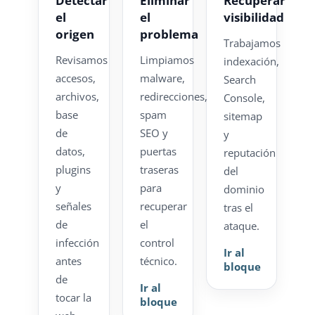
Detectar
Eliminar
Recuperar
el
el
visibilidad
origen
problema
Trabajamos
Revisamos
Limpiamos
indexación,
accesos,
malware,
Search
archivos,
redirecciones,
Console,
base
spam
sitemap
de
SEO y
y
datos,
puertas
reputación
plugins
traseras
del
y
para
dominio
señales
recuperar
tras el
de
el
ataque.
infección
control
Ir al
antes
técnico.
bloque
de
Ir al
tocar la
bloque