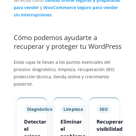
servicios como
tiendas online seguras y preparadas
para vender
y
WooCommerce seguro para vender
sin interrupciones
.
Cómo podemos ayudarte a
recuperar y proteger tu WordPress
Estas cajas te llevan a los puntos esenciales del
proceso: diagnóstico, limpieza, recuperación SEO,
protección técnica, tienda online y crecimiento
posterior.
Diagnóstico
Limpieza
SEO
Detectar
Eliminar
Recuperar
el
el
visibilidad