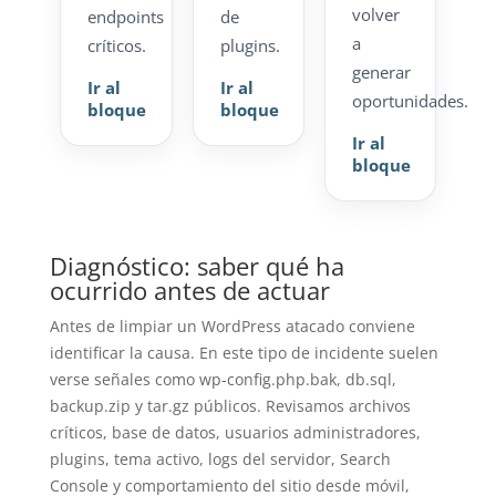
volver
endpoints
de
a
críticos.
plugins.
generar
Ir al
Ir al
oportunidades.
bloque
bloque
Ir al
bloque
Diagnóstico: saber qué ha
ocurrido antes de actuar
Antes de limpiar un WordPress atacado conviene
identificar la causa. En este tipo de incidente suelen
verse señales como wp-config.php.bak, db.sql,
backup.zip y tar.gz públicos. Revisamos archivos
críticos, base de datos, usuarios administradores,
plugins, tema activo, logs del servidor, Search
Console y comportamiento del sitio desde móvil,