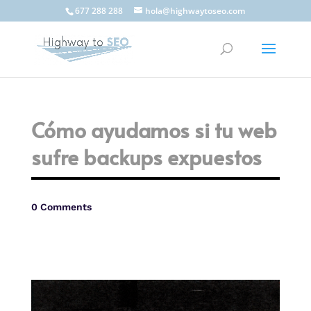
677 288 288
hola@highwaytoseo.com
Cómo ayudamos si tu web
sufre backups expuestos
0 Comments