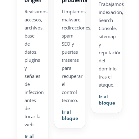
origen
problema
Trabajamos
Revisamos
Limpiamos
indexación,
accesos,
malware,
Search
archivos,
redirecciones,
Console,
base
spam
sitemap
de
SEO y
y
datos,
puertas
reputación
plugins
traseras
del
y
para
dominio
señales
recuperar
tras el
de
el
ataque.
infección
control
Ir al
antes
técnico.
bloque
de
Ir al
tocar la
bloque
web.
Ir al