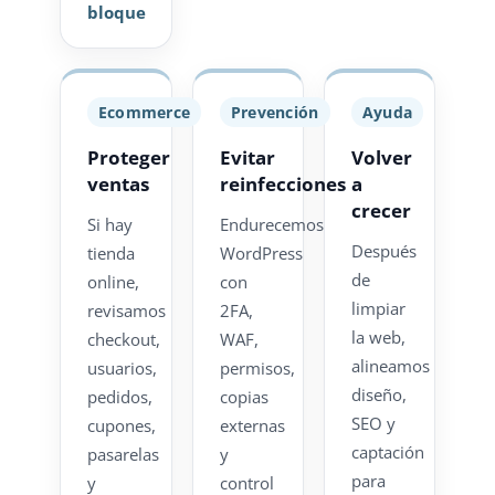
bloque
Ecommerce
Prevención
Ayuda
Proteger
Evitar
Volver
ventas
reinfecciones
a
crecer
Si hay
Endurecemos
Después
tienda
WordPress
de
online,
con
limpiar
revisamos
2FA,
la web,
checkout,
WAF,
alineamos
usuarios,
permisos,
diseño,
pedidos,
copias
SEO y
cupones,
externas
captación
pasarelas
y
para
y
control