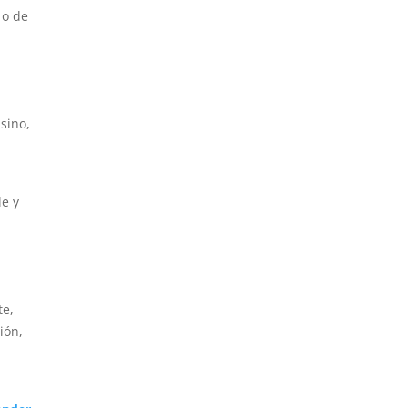
 o de
a
sino,
le y
te,
ión,