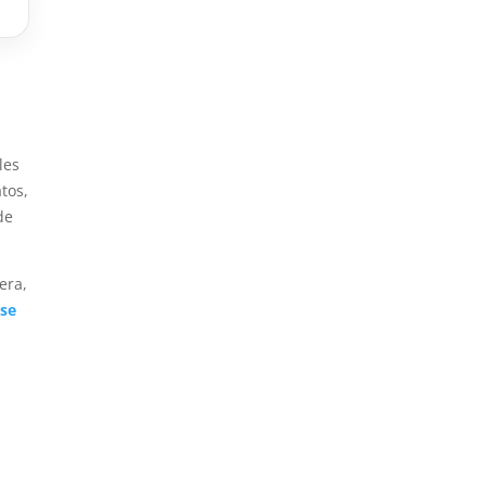
les
tos,
de
era,
ase