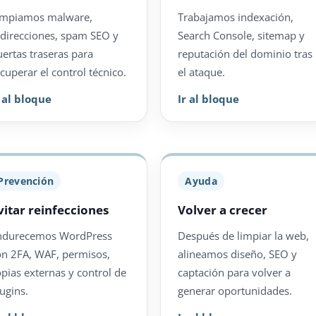
impiamos malware,
Trabajamos indexación,
edirecciones, spam SEO y
Search Console, sitemap y
uertas traseras para
reputación del dominio tras
cuperar el control técnico.
el ataque.
r al bloque
Ir al bloque
Prevención
Ayuda
vitar reinfecciones
Volver a crecer
ndurecemos WordPress
Después de limpiar la web,
on 2FA, WAF, permisos,
alineamos diseño, SEO y
opias externas y control de
captación para volver a
ugins.
generar oportunidades.