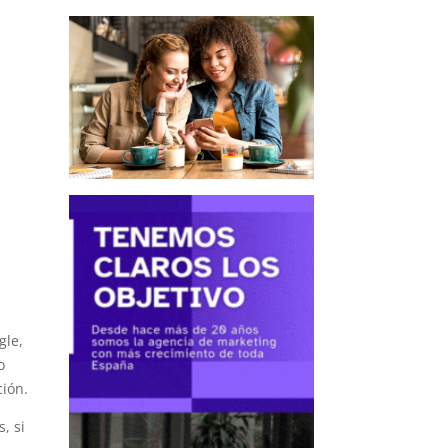
gle,
o
ción.
, si