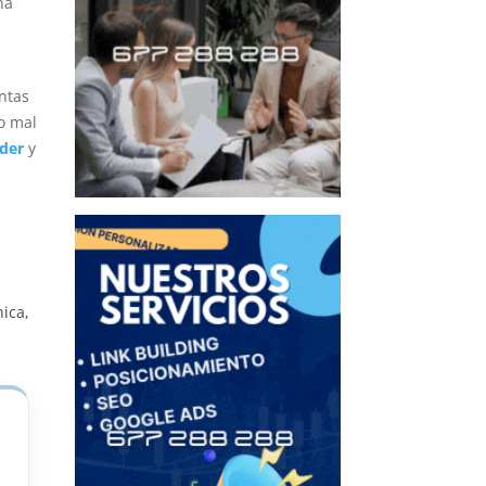
ha
ntas
o mal
nder
y
nica,