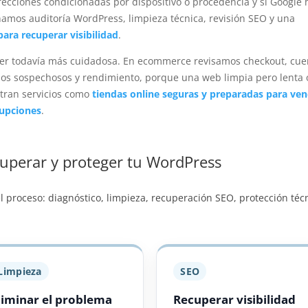
recciones condicionadas por dispositivo o procedencia y si Google 
amos auditoría WordPress, limpieza técnica, revisión SEO y una
ara recuperar visibilidad
.
be ser todavía más cuidadosa. En ecommerce revisamos checkout, cue
idos sospechosos y rendimiento, porque una web limpia pero lenta 
ntran servicios como
tiendas online seguras y preparadas para ve
upciones
.
perar y proteger tu WordPress
el proceso: diagnóstico, limpieza, recuperación SEO, protección téc
Limpieza
SEO
liminar el problema
Recuperar visibilidad