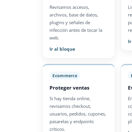
Revisamos accesos,
L
archivos, base de datos,
r
plugins y señales de
p
infección antes de tocar la
re
web.
I
Ir al bloque
Ecommerce
Proteger ventas
E
Si hay tienda online,
E
revisamos checkout,
c
usuarios, pedidos, cupones,
c
pasarelas y endpoints
pl
críticos.