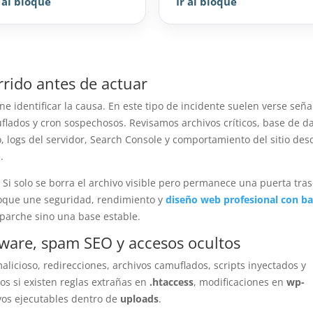
r al bloque
Ir al bloque
rrido antes de actuar
 identificar la causa. En este tipo de incidente suelen verse seña
flados y cron sospechosos. Revisamos archivos críticos, base de da
, logs del servidor, Search Console y comportamiento del sitio des
.
. Si solo se borra el archivo visible pero permanece una puerta tras
nfoque une seguridad, rendimiento y
diseño web profesional con b
 parche sino una base estable.
lware, spam SEO y accesos ocultos
alicioso, redirecciones, archivos camuflados, scripts inyectados y
s si existen reglas extrañas en
.htaccess
, modificaciones en
wp-
vos ejecutables dentro de
uploads
.