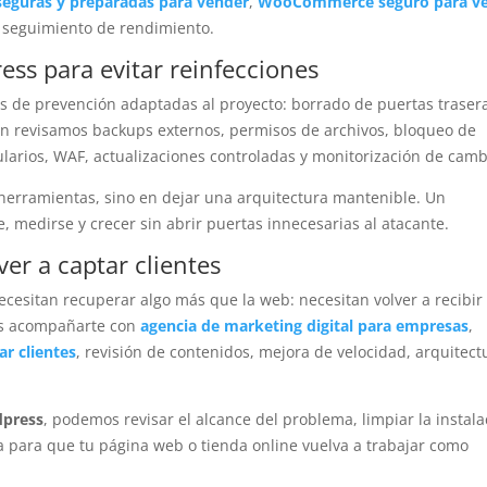
 seguras y preparadas para vender
,
WooCommerce seguro para v
y seguimiento de rendimiento.
ss para evitar reinfecciones
s de prevención adaptadas al proyecto: borrado de puertas traser
én revisamos backups externos, permisos de archivos, bloqueo de
larios, WAF, actualizaciones controladas y monitorización de camb
herramientas, sino en dejar una arquitectura mantenible. Un
 medirse y crecer sin abrir puertas innecesarias al atacante.
r a captar clientes
esitan recuperar algo más que la web: necesitan volver a recibir
mos acompañarte con
agencia de marketing digital para empresas
,
r clientes
, revisión de contenidos, mejora de velocidad, arquitect
dpress
, podemos revisar el alcance del problema, limpiar la instala
ia para que tu página web o tienda online vuelva a trabajar como