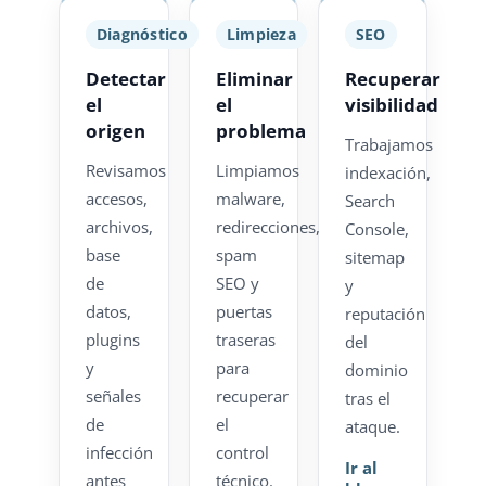
Diagnóstico
Limpieza
SEO
Detectar
Eliminar
Recuperar
el
el
visibilidad
origen
problema
Trabajamos
Revisamos
Limpiamos
indexación,
accesos,
malware,
Search
archivos,
redirecciones,
Console,
base
spam
sitemap
de
SEO y
y
datos,
puertas
reputación
plugins
traseras
del
y
para
dominio
señales
recuperar
tras el
de
el
ataque.
infección
control
Ir al
antes
técnico.