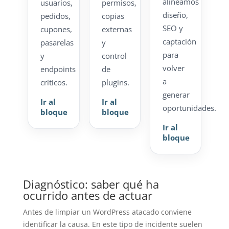
alineamos
usuarios,
permisos,
diseño,
pedidos,
copias
SEO y
cupones,
externas
captación
pasarelas
y
para
y
control
volver
endpoints
de
a
críticos.
plugins.
generar
Ir al
Ir al
oportunidades.
bloque
bloque
Ir al
bloque
Diagnóstico: saber qué ha
ocurrido antes de actuar
Antes de limpiar un WordPress atacado conviene
identificar la causa. En este tipo de incidente suelen