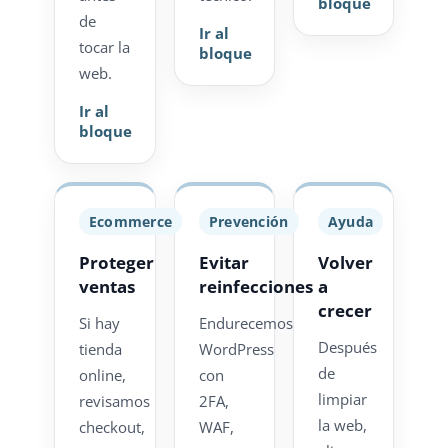
bloque
de
Ir al
tocar la
bloque
web.
Ir al
bloque
Ecommerce
Prevención
Ayuda
Proteger
Evitar
Volver
ventas
reinfecciones
a
crecer
Si hay
Endurecemos
Después
tienda
WordPress
de
online,
con
limpiar
revisamos
2FA,
la web,
checkout,
WAF,