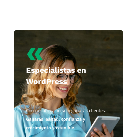
«
Especialistas en
WordPress
Con nosotros, no solo ganarás clientes.
Ganarás lealtad, confianza y
crecimiento sostenible.