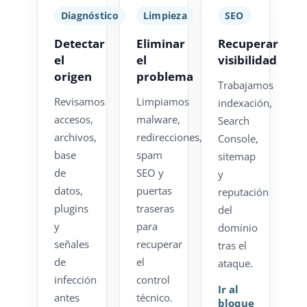
Diagnóstico
Limpieza
SEO
Detectar
Eliminar
Recuperar
el
el
visibilidad
origen
problema
Trabajamos
Revisamos
Limpiamos
indexación,
accesos,
malware,
Search
archivos,
redirecciones,
Console,
base
spam
sitemap
de
SEO y
y
datos,
puertas
reputación
plugins
traseras
del
y
para
dominio
señales
recuperar
tras el
de
el
ataque.
infección
control
Ir al
antes
técnico.
bloque