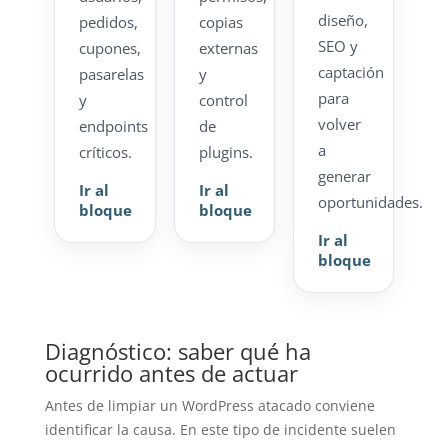
diseño,
pedidos,
copias
SEO y
cupones,
externas
captación
pasarelas
y
para
y
control
volver
endpoints
de
a
críticos.
plugins.
generar
Ir al
Ir al
oportunidades.
bloque
bloque
Ir al
bloque
Diagnóstico: saber qué ha
ocurrido antes de actuar
Antes de limpiar un WordPress atacado conviene
identificar la causa. En este tipo de incidente suelen