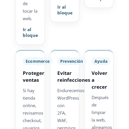
de
Ir al
tocar la
bloque
web.
Ir al
bloque
Ecommerce
Prevención
Ayuda
Proteger
Evitar
Volver
ventas
reinfecciones
a
crecer
Si hay
Endurecemos
Después
tienda
WordPress
de
online,
con
limpiar
revisamos
2FA,
la web,
checkout,
WAF,
alineamos
usuarios,
permisos,