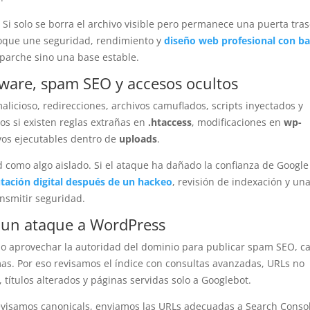
. Si solo se borra el archivo visible pero permanece una puerta tras
nfoque une seguridad, rendimiento y
diseño web profesional con b
 parche sino una base estable.
lware, spam SEO y accesos ocultos
alicioso, redirecciones, archivos camuflados, scripts inyectados y
s si existen reglas extrañas en
.htaccess
, modificaciones en
wp-
vos ejecutables dentro de
uploads
.
como algo aislado. Si el ataque ha dañado la confianza de Google
tación digital después de un hackeo
, revisión de indexación y un
ansmitir seguridad.
 un ataque a WordPress
 aprovechar la autoridad del dominio para publicar spam SEO, ca
as. Por eso revisamos el índice con consultas avanzadas, URLs no
títulos alterados y páginas servidas solo a Googlebot.
visamos canonicals, enviamos las URLs adecuadas a Search Conso