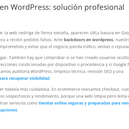
en WordPress: solución profesional
e: la web redirige de forma extraña, aparecen URLs basura en Goo
za a recibir pedidos falsos. Ante
backdoors en wordpress
, nuestr
omprometido y evitar que el negocio pierda tráfico, ventas o reputa
argar. También hay que comprobar si se han creado usuarios ocultos
recciones condicionadas por dispositivo o procedencia y si Google 
amos auditoría WordPress, limpieza técnica, revisión SEO y una
ara recuperar visibilidad
.
be ser todavía más cuidadosa. En ecommerce revisamos checkout, cue
idos sospechosos y rendimiento, porque una web limpia pero lenta 
ntran servicios como
tiendas online seguras y preparadas para ve
upciones
.