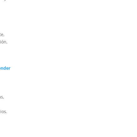
te,
ión,
ender
as,
ios.