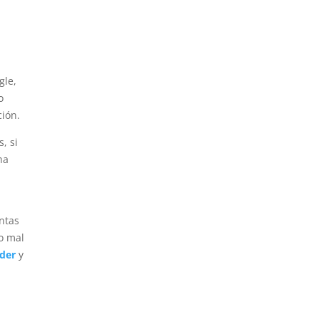
gle,
o
ción.
, si
ha
ntas
o mal
nder
y