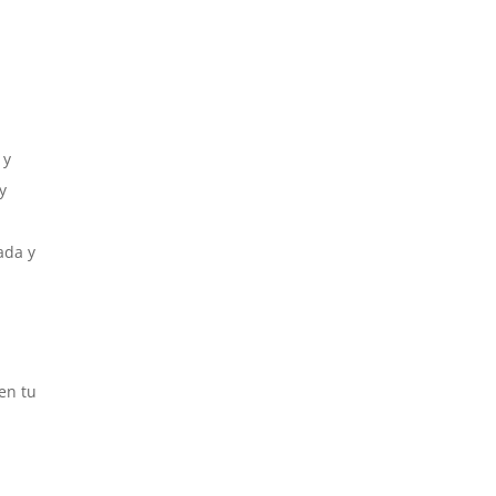
 y
y
ada y
en tu