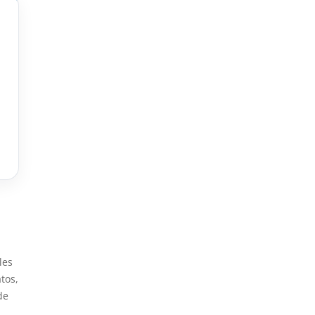
les
tos,
de