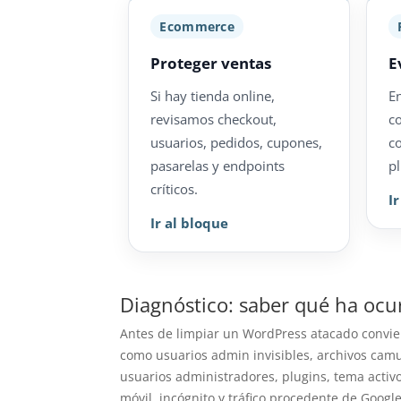
Ecommerce
Proteger ventas
E
Si hay tienda online,
E
revisamos checkout,
c
usuarios, pedidos, cupones,
c
pasarelas y endpoints
pl
críticos.
I
Ir al bloque
Diagnóstico: saber qué ha ocu
Antes de limpiar un WordPress atacado conviene
como usuarios admin invisibles, archivos camu
usuarios administradores, plugins, tema activo
móvil, incógnito y tráfico procedente de Google