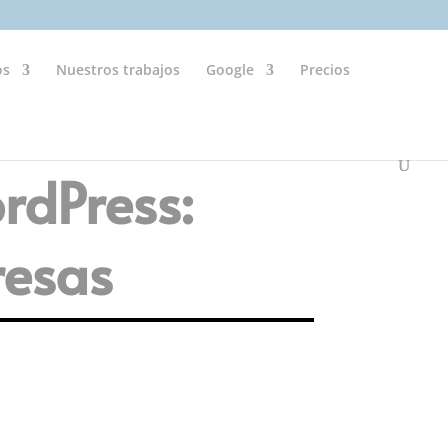
os
Nuestros trabajos
Google
Precios
rdPress:
resas