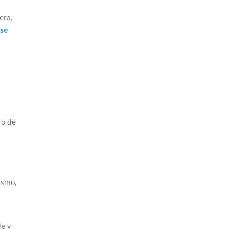
era,
ase
 o de
a
sino,
le y