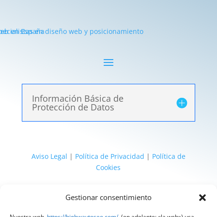
Información Básica de
Protección de Datos
Aviso Legal
|
Política de Privacidad
|
Política de
Cookies
@ 2025 Diseñado por
HighWay To Seo
| Textos
Gestionar consentimiento
legales LSSI y RGPD creados por
Spain
Compliance
«Tu Compliance de confianza»
Nuestra web,
https://highwaytoseo.com/
(en adelante: «la web») usa