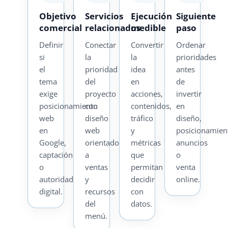
Objetivo
Servicios
Ejecución
Siguiente
comercial
relacionados
medible
paso
Definir
Conectar
Convertir
Ordenar
si
la
la
prioridades
el
prioridad
idea
antes
tema
del
en
de
exige
proyecto
acciones,
invertir
posicionamiento
con
contenidos,
en
web
diseño
tráfico
diseño,
en
web
y
posicionamien
Google,
orientado
métricas
anuncios
captación
a
que
o
o
ventas
permitan
venta
autoridad
y
decidir
online.
digital.
recursos
con
del
datos.
menú.