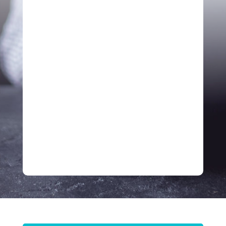
Con nosotros, no solo ganarás clientes.
Ganarás lealtad, confianza y
crecimiento sostenible.
Porque en tiempos de incertidumbre, las
marcas que logran tocar la emoción son
las que permanecen.
Haz que tu marca no solo se vea, sino
que se sienta.