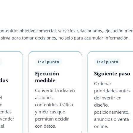
contenido: objetivo comercial, servicios relacionados, ejecución me
ra sirva para tomar decisiones, no solo para acumular información.
Ir al punto
Ir al punto
Ejecución
Siguiente paso
ados
medible
Ordenar
Convertir la idea en
prioridades antes
el
acciones,
de invertir en
on
contenidos, tráfico
diseño,
iendas
y métricas que
posicionamiento,
 vender
permitan decidir
anuncios o venta
del
con datos.
online.