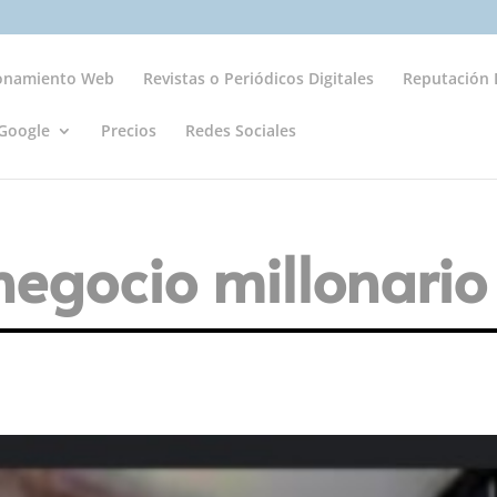
ionamiento Web
Revistas o Periódicos Digitales
Reputación D
Google
Precios
Redes Sociales
negocio millonario 