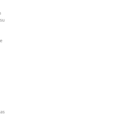
n
 su
n
de
cas