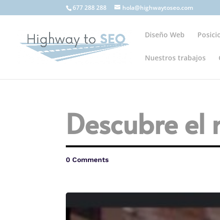
677 288 288
hola@highwaytoseo.com
Diseño Web
Posic
Nuestros trabajos
Descubre el 
0 Comments