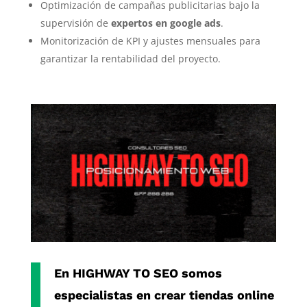
Optimización de campañas publicitarias bajo la
supervisión de
expertos en google ads
.
Monitorización de KPI y ajustes mensuales para
garantizar la rentabilidad del proyecto.
En
HIGHWAY TO SEO
somos
especialistas en crear
tiendas online