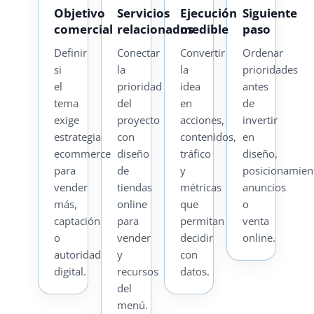
Objetivo
Servicios
Ejecución
Siguiente
comercial
relacionados
medible
paso
Definir
Conectar
Convertir
Ordenar
si
la
la
prioridades
el
prioridad
idea
antes
tema
del
en
de
exige
proyecto
acciones,
invertir
estrategia
con
contenidos,
en
ecommerce
diseño
tráfico
diseño,
para
de
y
posicionamien
vender
tiendas
métricas
anuncios
más,
online
que
o
captación
para
permitan
venta
o
vender
decidir
online.
autoridad
y
con
digital.
recursos
datos.
del
menú.