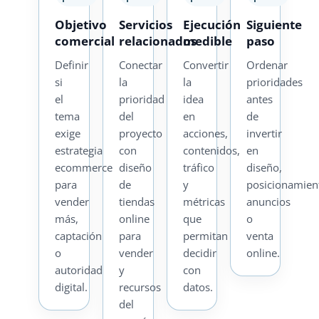
Objetivo
Servicios
Ejecución
Siguiente
comercial
relacionados
medible
paso
Definir
Conectar
Convertir
Ordenar
si
la
la
prioridades
el
prioridad
idea
antes
tema
del
en
de
exige
proyecto
acciones,
invertir
estrategia
con
contenidos,
en
ecommerce
diseño
tráfico
diseño,
para
de
y
posicionamien
vender
tiendas
métricas
anuncios
más,
online
que
o
captación
para
permitan
venta
o
vender
decidir
online.
autoridad
y
con
digital.
recursos
datos.
del