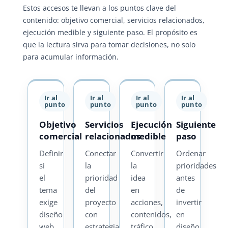
Estos accesos te llevan a los puntos clave del
contenido: objetivo comercial, servicios relacionados,
ejecución medible y siguiente paso. El propósito es
que la lectura sirva para tomar decisiones, no solo
para acumular información.
Ir al
Ir al
Ir al
Ir al
punto
punto
punto
punto
Objetivo
Servicios
Ejecución
Siguiente
comercial
relacionados
medible
paso
Definir
Conectar
Convertir
Ordenar
si
la
la
prioridades
el
prioridad
idea
antes
tema
del
en
de
exige
proyecto
acciones,
invertir
diseño
con
contenidos,
en
web
estrategia
tráfico
diseño,