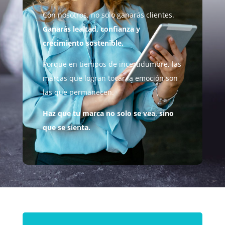
Con nosotros, no solo ganarás clientes.
Ganarás lealtad, confianza y
crecimiento sostenible.
Porque en tiempos de incertidumbre, las
marcas que logran tocar la emoción son
las que permanecen.
Haz que tu marca no solo se vea, sino
que se sienta.