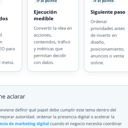
Ir al punto
Ir al punto
Ejecución
Siguiente paso
ados
medible
Ordenar
Convertir la idea en
prioridades antes
el
acciones,
de invertir en
on
contenidos, tráfico
diseño,
SEO para
y métricas que
posicionamiento,
permitan decidir
anuncios o venta
l menú.
con datos.
online.
ne aclarar
conviene definir qué papel debe cumplir este tema dentro del
mejorar autoridad, ordenar la presencia digital o acelerar la
ncia de marketing digital
cuando el negocio necesita coordinar