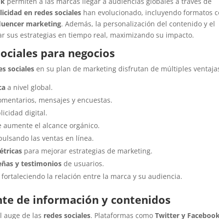
ok
permiten a las marcas llegar a audiencias globales a través de
licidad en redes sociales
han evolucionado, incluyendo formatos 
luencer marketing
. Además, la personalización del contenido y el
ar sus estrategias en tiempo real, maximizando su impacto.
sociales para negocios
es sociales
en su plan de marketing disfrutan de múltiples ventaja
ca
a nivel global.
mentarios, mensajes y encuestas.
cidad digital.
 aumente el alcance orgánico.
pulsando las ventas en línea.
étricas
para mejorar estrategias de marketing.
eñas y testimonios
de usuarios.
fortaleciendo la relación entre la marca y su audiencia.
nte de información y contenidos
l auge de las
redes sociales
. Plataformas como
Twitter y Faceboo