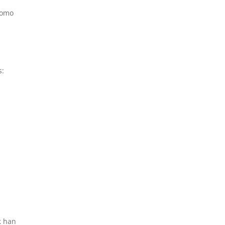
como
s:
k
han