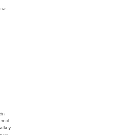
unas
ión
ional
alla y
poyo