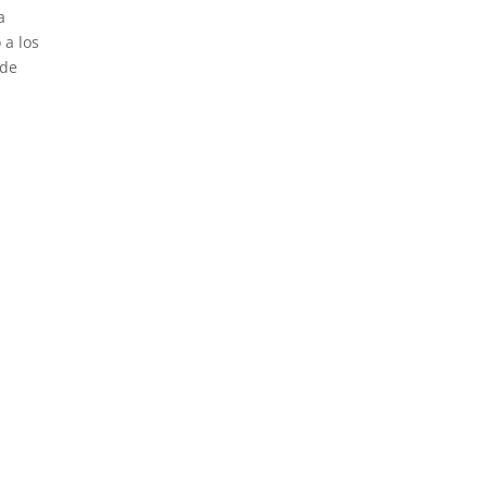
a
 a los
 de