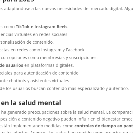
, adaptándose a las nuevas necesidades del mercado digital. Alg
mas como
TikTok e Instagram Reels
.
iencias virtuales en redes sociales.
rsonalización de contenido.
ectas en redes como Instagram y Facebook.
, con opciones como membresías y suscripciones.
de usuarios
en plataformas digitales.
ciales para autenticación de contenido.
te chatbots y asistentes virtuales.
de los usuarios buscan contenido más especializado y auténtico.
s en la salud mental
ha generado preocupaciones sobre la salud mental. La comparac
exposición a contenido negativo pueden influir en el bienestar emoc
as están implementando medidas como
controles de tiempo en pant
r estos efectos. Además, las redes han servido como espacios de a