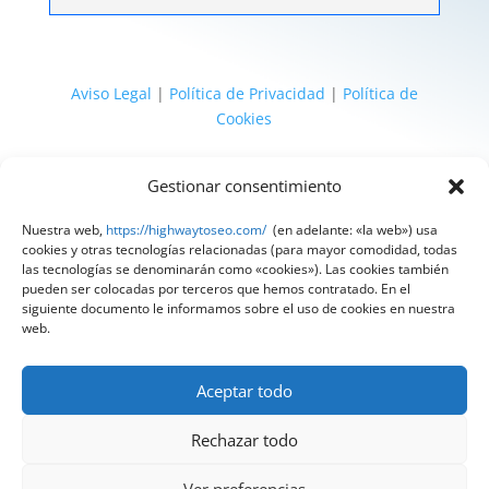
Aviso Legal
|
Política de Privacidad
|
Política de
Cookies
@ 2025 Diseñado por
HighWay To Seo
| Textos
Gestionar consentimiento
legales LSSI y RGPD creados por
Spain
Compliance
«Tu Compliance de confianza»
Nuestra web,
https://highwaytoseo.com/
(en adelante: «la web») usa
cookies y otras tecnologías relacionadas (para mayor comodidad, todas
las tecnologías se denominarán como «cookies»). Las cookies también
pueden ser colocadas por terceros que hemos contratado. En el
siguiente documento le informamos sobre el uso de cookies en nuestra
web.
Aceptar todo
Rechazar todo
Ver preferencias