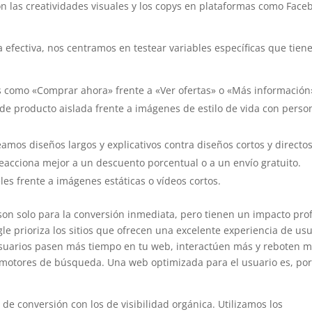
n las creatividades visuales y los copys en plataformas como Face
 efectiva, nos centramos en testear variables específicas que tien
 como «Comprar ahora» frente a «Ver ofertas» o «Más información
e producto aislada frente a imágenes de estilo de vida con perso
amos diseños largos y explicativos contra diseños cortos y directos
reacciona mejor a un descuento porcentual o a un envío gratuito.
s frente a imágenes estáticas o vídeos cortos.
B son solo para la conversión inmediata, pero tienen un impacto pr
le prioriza los sitios que ofrecen una excelente experiencia de usu
usuarios pasen más tiempo en tu web, interactúen más y reboten 
 motores de búsqueda. Una web optimizada para el usuario es, po
de conversión con los de visibilidad orgánica. Utilizamos los