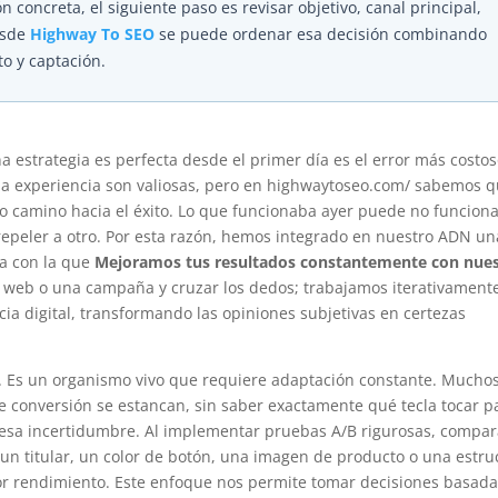
n concreta, el siguiente paso es revisar objetivo, canal principal,
esde
Highway To SEO
se puede ordenar esa decisión combinando
to y captación.
a estrategia es perfecta desde el primer día es el error más costo
 la experiencia son valiosas, pero en highwaytoseo.com/ sabemos 
ro camino hacia el éxito. Lo que funcionaba ayer puede no funcion
 repeler a otro. Por esta razón, hemos integrado en nuestro ADN un
ua con la que
Mejoramos tus resultados constantemente con nue
web o una campaña y cruzar los dedos; trabajamos iterativament
ia digital, transformando las opiniones subjetivas en certezas
a. Es un organismo vivo que requiere adaptación constante. Mucho
de conversión se estancan, sin saber exactamente qué tecla tocar p
s esa incertidumbre. Al implementar pruebas A/B rigurosas, comp
n titular, un color de botón, una imagen de producto o una estru
r rendimiento. Este enfoque nos permite tomar decisiones basada