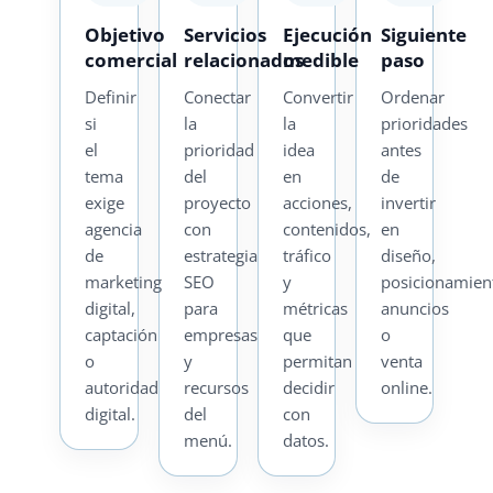
Objetivo
Servicios
Ejecución
Siguiente
comercial
relacionados
medible
paso
Definir
Conectar
Convertir
Ordenar
si
la
la
prioridades
el
prioridad
idea
antes
tema
del
en
de
exige
proyecto
acciones,
invertir
agencia
con
contenidos,
en
de
estrategia
tráfico
diseño,
marketing
SEO
y
posicionamien
digital,
para
métricas
anuncios
captación
empresas
que
o
o
y
permitan
venta
autoridad
recursos
decidir
online.
digital.
del
con
menú.
datos.