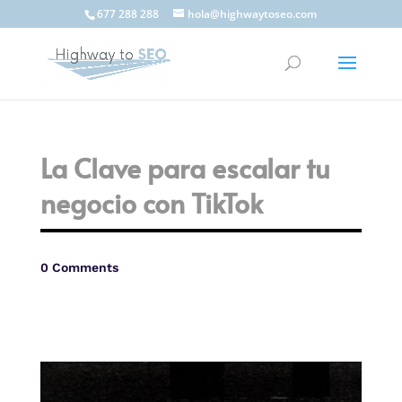
677 288 288
hola@highwaytoseo.com
La Clave para escalar tu
negocio con TikTok
0 Comments