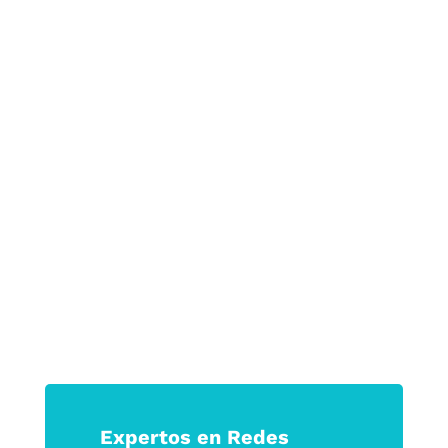
Ganarás lealtad, confianza y
crecimiento sostenible.
Porque en tiempos de incertidumbre, las
marcas que logran tocar la emoción son
las que permanecen.
Haz que tu marca no solo se vea, sino
que se sienta.
Expertos en Redes