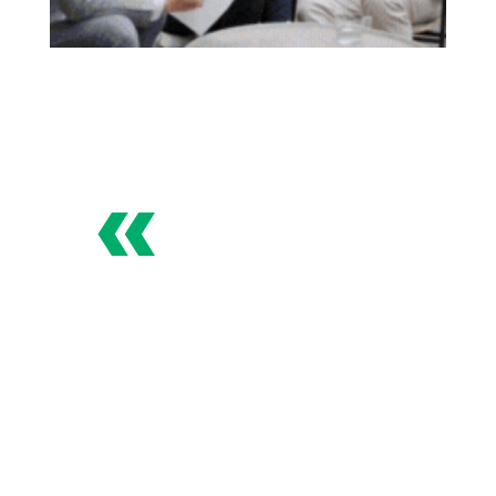
«
Especialistas en Redes
Sociales
Con nosotros, no solo ganarás clientes.
Ganarás lealtad, confianza y