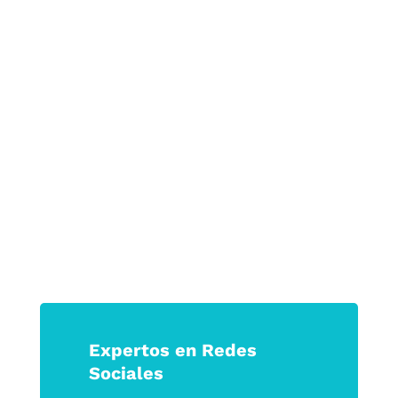
crecimiento sostenible.
Porque en tiempos de incertidumbre, las
marcas que logran tocar la emoción son
las que permanecen.
Haz que tu marca no solo se vea, sino
que se sienta.
Expertos en Redes
Sociales