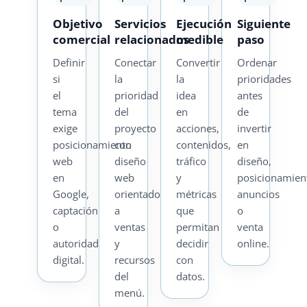
Objetivo
Servicios
Ejecución
Siguiente
comercial
relacionados
medible
paso
Definir
Conectar
Convertir
Ordenar
si
la
la
prioridades
el
prioridad
idea
antes
tema
del
en
de
exige
proyecto
acciones,
invertir
posicionamiento
con
contenidos,
en
web
diseño
tráfico
diseño,
en
web
y
posicionamien
Google,
orientado
métricas
anuncios
captación
a
que
o
o
ventas
permitan
venta
autoridad
y
decidir
online.
digital.
recursos
con
del
datos.
menú.