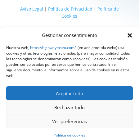
Aviso Legal
|
Política de Privacidad
|
Política de
Cookies
@ 2025 Diseñado por
HighWay To Seo
| Textos
Gestionar consentimiento
legales LSSI y RGPD creados por
Spain
Compliance
«Tu Compliance de confianza»
Nuestra web,
https://highwaytoseo.com/
(en adelante: «la web») usa
cookies y otras tecnologías relacionadas (para mayor comodidad, todas
las tecnologías se denominarán como «cookies»). Las cookies también
pueden ser colocadas por terceros que hemos contratado. En el
siguiente documento le informamos sobre el uso de cookies en nuestra
web.
Aceptar todo
Rechazar todo
Ver preferencias
Política de cookies