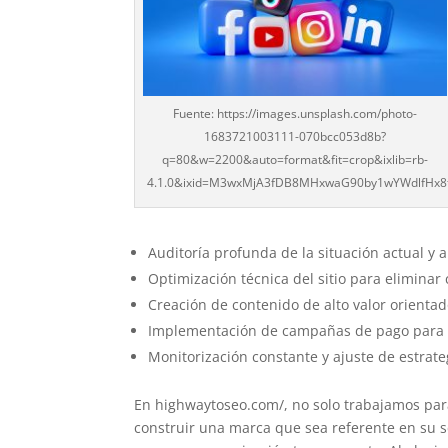
Fuente: https://images.unsplash.com/photo-
1683721003111-070bcc053d8b?
q=80&w=2200&auto=format&fit=crop&ixlib=rb-
4.1.0&ixid=M3wxMjA3fDB8MHxwaG90by1wYWdlfHx
Auditoría profunda de la situación actual y a
Optimización técnica del sitio para eliminar
Creación de contenido de alto valor orienta
Implementación de campañas de pago para ac
Monitorización constante y ajuste de estrat
En highwaytoseo.com/, no solo trabajamos par
construir una marca que sea referente en su se