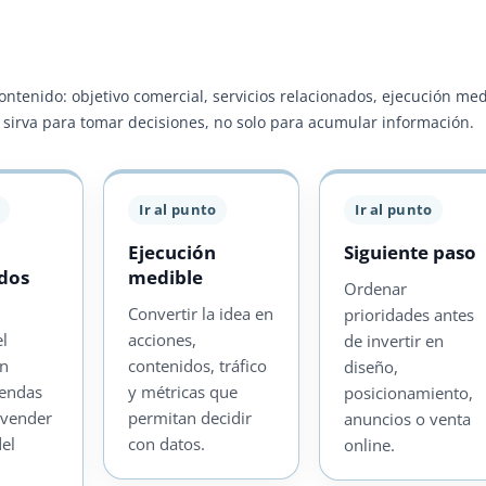
contenido: objetivo comercial, servicios relacionados, ejecución me
ra sirva para tomar decisiones, no solo para acumular información.
Ir al punto
Ir al punto
Ejecución
Siguiente paso
ados
medible
Ordenar
Convertir la idea en
prioridades antes
el
acciones,
de invertir en
on
contenidos, tráfico
diseño,
iendas
y métricas que
posicionamiento,
 vender
permitan decidir
anuncios o venta
del
con datos.
online.