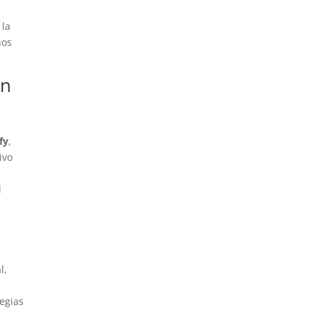
 la
nos
ón
fy
,
ivo
l
l,
egias