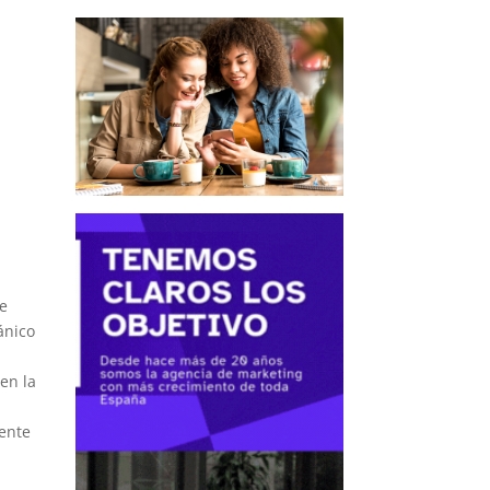
de
ánico
en la
ente