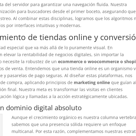
ta del servidor para garantizar una navegación fluida. Nuestra
imización para buscadores desde el primer boceto, asegurando que
treo. Al combinar estas disciplinas, logramos que los algoritmos 
dos por interfaces intuitivas y modernas.
cimiento de tiendas online y conversi
dad especial que va más allá de lo puramente visual. En
levar la rentabilidad de negocios digitales, sin importar la
to necesite la robustez de un
ecommerce o woocommerce o shopi
vos de venta. Entendemos que una tienda online es un organismo v
te y pasarelas de pago seguras. Al diseñar estas plataformas, nos
o de compra, aplicando principios de
marketing online
que guían a
sión final. Nuestra meta es transformar las visitas en clientes
ción lógica y llamadas a la acción estratégicamente ubicadas.
un dominio digital absoluto
Aunque el crecimiento orgánico es nuestra columna vertebra
sabemos que una presencia sólida requiere un enfoque
multicanal. Por esta razón, complementamos nuestras estrat