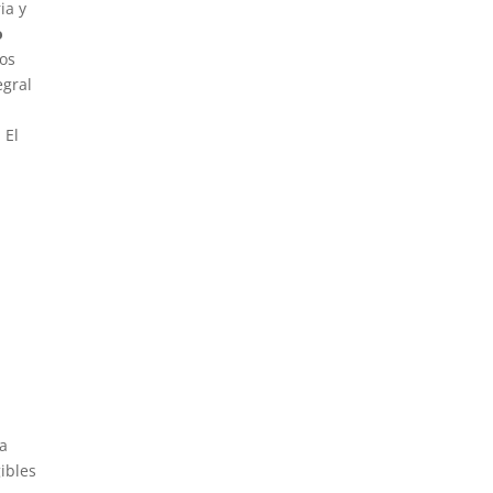
ia y
o
nos
egral
 El
ra
ibles