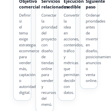
Objetivo
Servicios
Ejecución
Siguiente
comercial
relacionados
medible
paso
Definir
Conectar
Convertir
Ordenar
si
la
la
prioridades
el
prioridad
idea
antes
tema
del
en
de
exige
proyecto
acciones,
invertir
estrategia
con
contenidos,
en
ecommerce
diseño
tráfico
diseño,
para
de
y
posicionamien
vender
tiendas
métricas
anuncios
más,
online
que
o
captación
para
permitan
venta
o
vender
decidir
online.
autoridad
y
con
digital.
recursos
datos.
del
menú.