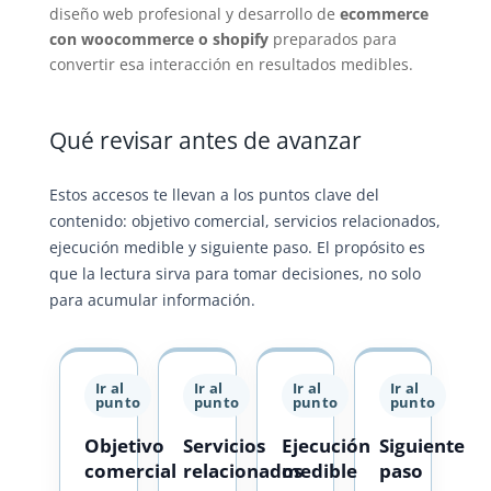
diseño web profesional y desarrollo de
ecommerce
con woocommerce o shopify
preparados para
convertir esa interacción en resultados medibles.
Qué revisar antes de avanzar
Estos accesos te llevan a los puntos clave del
contenido: objetivo comercial, servicios relacionados,
ejecución medible y siguiente paso. El propósito es
que la lectura sirva para tomar decisiones, no solo
para acumular información.
Ir al
Ir al
Ir al
Ir al
punto
punto
punto
punto
Objetivo
Servicios
Ejecución
Siguiente
comercial
relacionados
medible
paso