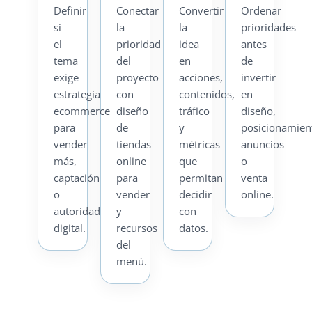
Definir
Conectar
Convertir
Ordenar
si
la
la
prioridades
el
prioridad
idea
antes
tema
del
en
de
exige
proyecto
acciones,
invertir
estrategia
con
contenidos,
en
ecommerce
diseño
tráfico
diseño,
para
de
y
posicionamien
vender
tiendas
métricas
anuncios
más,
online
que
o
captación
para
permitan
venta
o
vender
decidir
online.
autoridad
y
con
digital.
recursos
datos.
del
menú.