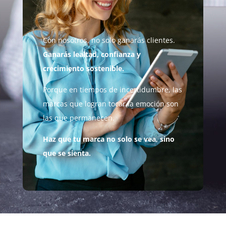
Con nosotros, no solo ganarás clientes.
Ganarás lealtad, confianza y
crecimiento sostenible.
Porque en tiempos de incertidumbre, las
marcas que logran tocar la emoción son
las que permanecen.
Haz que tu marca no solo se vea, sino
que se sienta.