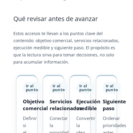
Qué revisar antes de avanzar
Estos accesos te llevan a los puntos clave del
contenido: objetivo comercial, servicios relacionados,
ejecución medible y siguiente paso. El propósito es
que la lectura sirva para tomar decisiones, no solo
para acumular información.
Ir al
Ir al
Ir al
Ir al
punto
punto
punto
punto
Objetivo
Servicios
Ejecución
Siguiente
comercial
relacionados
medible
paso
Definir
Conectar
Convertir
Ordenar
si
la
la
prioridades
el
prioridad
idea
antes