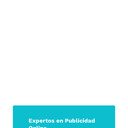
Ganarás lealtad, confianza y
crecimiento sostenible.
Porque en tiempos de incertidumbre, las
marcas que logran tocar la emoción son
las que permanecen.
Haz que tu marca no solo se vea, sino
que se sienta.
Expertos en Publicidad
Online