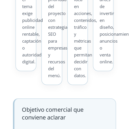
tema
del
en
de
exige
proyecto
acciones,
invertir
publicidad
con
contenidos,
en
online
estrategia
tráfico
diseño,
rentable,
SEO
y
posicionamien
captación
para
métricas
anuncios
o
empresas
que
o
autoridad
y
permitan
venta
digital.
recursos
decidir
online.
del
con
menú.
datos.
Objetivo comercial que
conviene aclarar