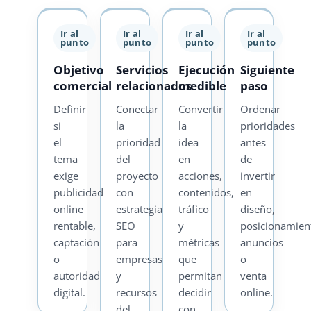
Ir al
Ir al
Ir al
Ir al
punto
punto
punto
punto
Objetivo
Servicios
Ejecución
Siguiente
comercial
relacionados
medible
paso
Definir
Conectar
Convertir
Ordenar
si
la
la
prioridades
el
prioridad
idea
antes
tema
del
en
de
exige
proyecto
acciones,
invertir
publicidad
con
contenidos,
en
online
estrategia
tráfico
diseño,
rentable,
SEO
y
posicionamien
captación
para
métricas
anuncios
o
empresas
que
o
autoridad
y
permitan
venta
digital.
recursos
decidir
online.
del
con