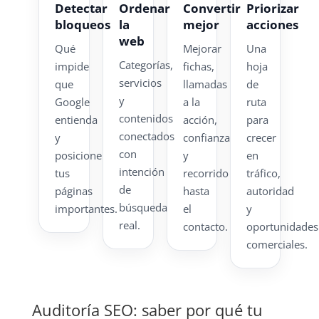
Detectar
Ordenar
Convertir
Priorizar
bloqueos
la
mejor
acciones
web
Qué
Mejorar
Una
Categorías,
impide
fichas,
hoja
servicios
que
llamadas
de
y
Google
a la
ruta
contenidos
entienda
acción,
para
conectados
y
confianza
crecer
con
posicione
y
en
intención
tus
recorrido
tráfico,
de
páginas
hasta
autoridad
búsqueda
importantes.
el
y
real.
contacto.
oportunidades
comerciales.
Auditoría SEO: saber por qué tu