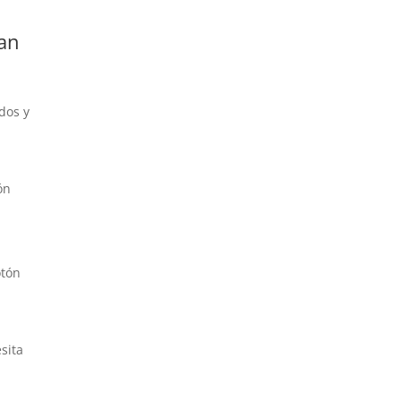
tan
dos y
ón
otón
sita