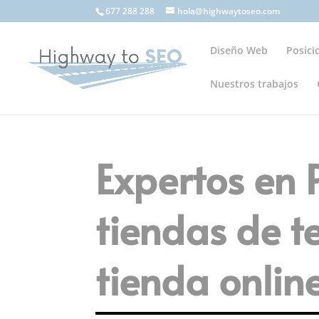
677 288 288
hola@highwaytoseo.com
Diseño Web
Posic
Nuestros trabajos
Expertos en
tiendas de t
tienda onlin