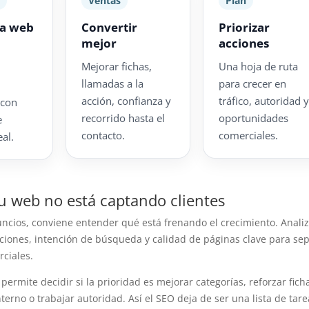
a
Ventas
Plan
la web
Convertir
Priorizar
mejor
acciones
Mejorar fichas,
Una hoja de ruta
llamadas a la
para crecer en
acción, confianza y
tráfico, autoridad 
 con
recorrido hasta el
oportunidades
e
contacto.
comerciales.
al.
tu web no está captando clientes
uncios, conviene entender qué está frenando el crecimiento. Anal
zaciones, intención de búsqueda y calidad de páginas clave para se
ciales.
permite decidir si la prioridad es mejorar categorías, reforzar fich
nterno o trabajar autoridad. Así el SEO deja de ser una lista de tare