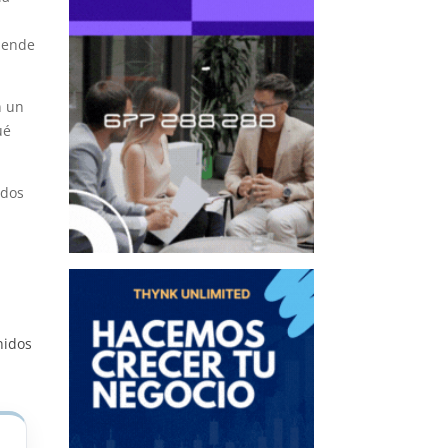
tiende
n un
ué
idos
nidos