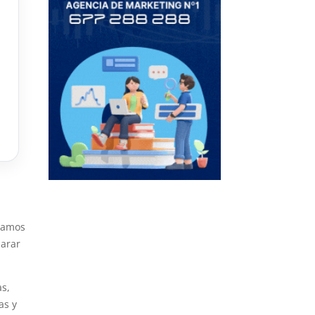
y
izamos
parar
as,
as y