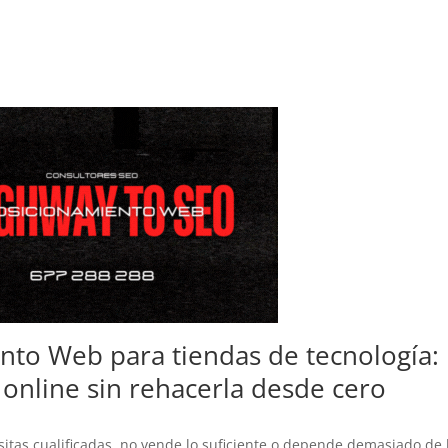
nto Web para tiendas de tecnología:
online sin rehacerla desde cero
sitas cualificadas, no vende lo suficiente o depende demasiado de 