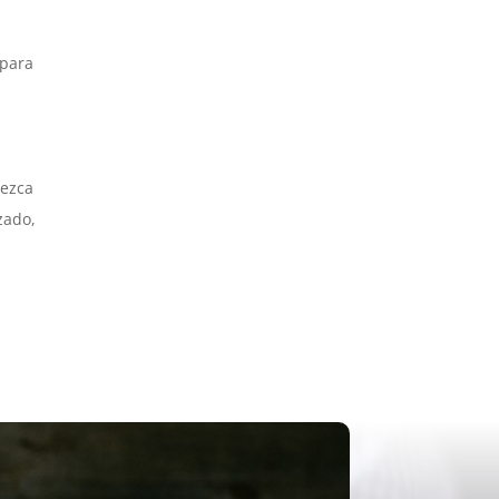
 para
rezca
zado,