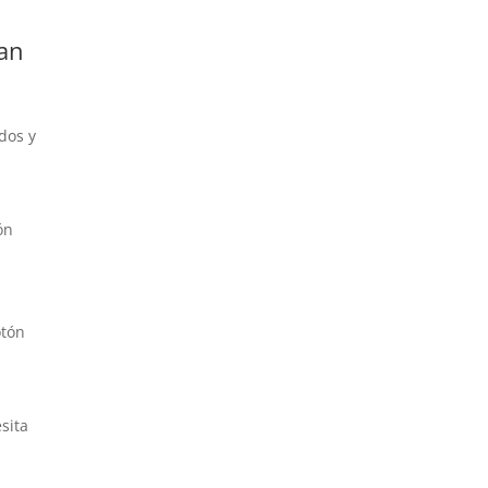
tan
dos y
ón
otón
sita