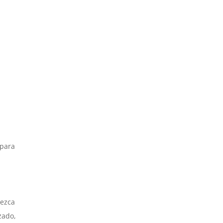
 para
rezca
zado,