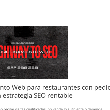
nto Web para restaurantes con pedi
 estrategia SEO rentable
 recibe visitas cualificadas, no vende lo suficiente o depende