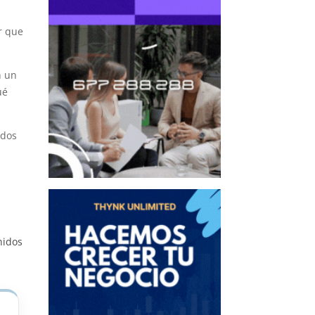
r que
n un
ué
idos
nidos