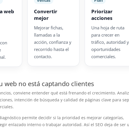
a
Ventas
Plan
la web
Convertir
Priorizar
mejor
acciones
Mejorar fichas,
Una hoja de ruta
llamadas a la
para crecer en
acción, confianza y
tráfico, autoridad 
 con
recorrido hasta el
oportunidades
e
contacto.
comerciales.
al.
tu web no está captando clientes
uncios, conviene entender qué está frenando el crecimiento. Anal
zaciones, intención de búsqueda y calidad de páginas clave para se
ciales.
iagnóstico permite decidir si la prioridad es mejorar categorías,
rregir enlazado interno o trabajar autoridad. Así el SEO deja de ser 