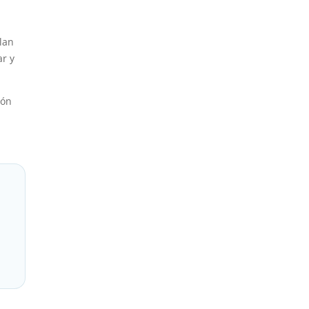
lan
ar y
ión