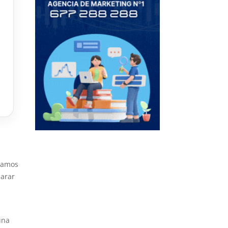
y
izamos
parar
una