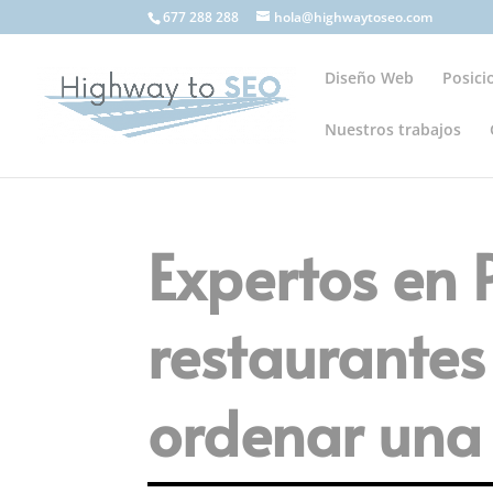
677 288 288
hola@highwaytoseo.com
Diseño Web
Posic
Nuestros trabajos
Expertos en
restaurantes
ordenar una 