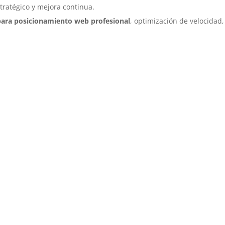
tratégico y mejora continua.
 para posicionamiento web profesional
, optimización de velocidad,
en
Con nosotros, no solo ganarás 
crecimiento sostenible.
to Web
Porque en tiempos de incertidu
emoción son las que permanec
Haz que tu marca no solo se ve