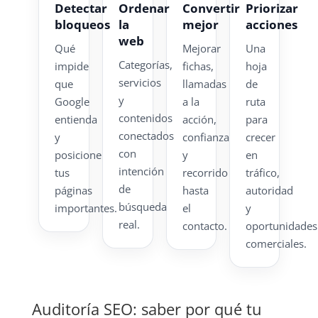
Detectar
Ordenar
Convertir
Priorizar
bloqueos
la
mejor
acciones
web
Qué
Mejorar
Una
Categorías,
impide
fichas,
hoja
servicios
que
llamadas
de
y
Google
a la
ruta
contenidos
entienda
acción,
para
conectados
y
confianza
crecer
con
posicione
y
en
intención
tus
recorrido
tráfico,
de
páginas
hasta
autoridad
búsqueda
importantes.
el
y
real.
contacto.
oportunidades
comerciales.
Auditoría SEO: saber por qué tu