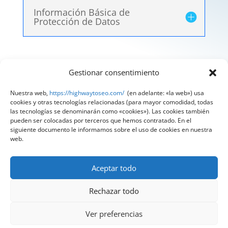
Información Básica de
Protección de Datos
Gestionar consentimiento
Aviso Legal
|
Política de Privacidad
|
Política de
Cookies
Nuestra web,
https://highwaytoseo.com/
(en adelante: «la web») usa
cookies y otras tecnologías relacionadas (para mayor comodidad, todas
@ 2025 Diseñado por
HighWay To Seo
| Textos
las tecnologías se denominarán como «cookies»). Las cookies también
pueden ser colocadas por terceros que hemos contratado. En el
legales LSSI y RGPD creados por
Spain
siguiente documento le informamos sobre el uso de cookies en nuestra
Compliance
«Tu Compliance de confianza»
web.
Aceptar todo
Rechazar todo
Ver preferencias
¿Quieres hablar con nuestros expertos?