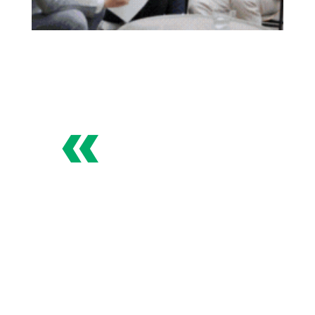
«
Especialistas en
Posicionamiento Web
Con nosotros, no solo ganarás clientes.
Ganarás lealtad, confianza y