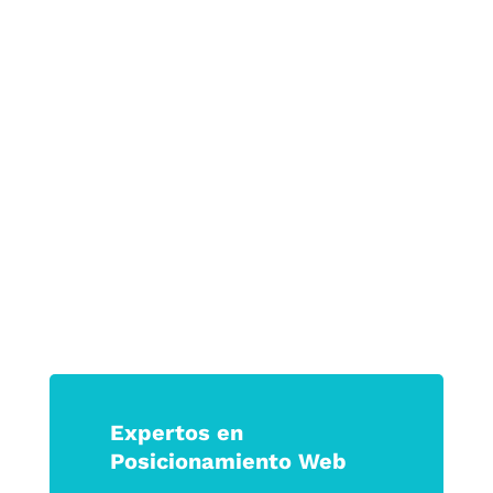
crecimiento sostenible.
Porque en tiempos de incertidumbre, las
marcas que logran tocar la emoción son
las que permanecen.
Haz que tu marca no solo se vea, sino
que se sienta.
Expertos en
Posicionamiento Web