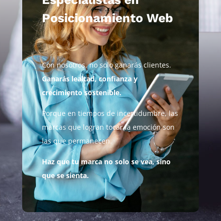
Posicionamiento Web
Con nosotros, no solo ganarás clientes.
Ganarás lealtad, confianza y
crecimiento sostenible.
Porque en tiempos de incertidumbre, las
marcas que logran tocar la emoción son
las que permanecen.
Haz que tu marca no solo se vea, sino
que se sienta.