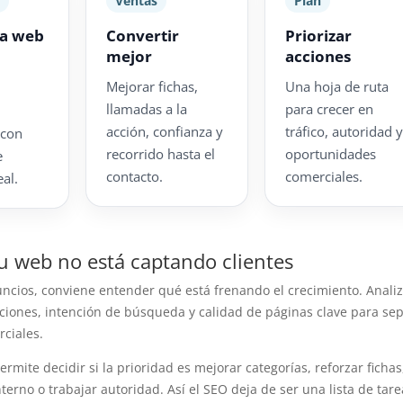
a
Ventas
Plan
la web
Convertir
Priorizar
mejor
acciones
Mejorar fichas,
Una hoja de ruta
llamadas a la
para crecer en
acción, confianza y
tráfico, autoridad 
 con
recorrido hasta el
oportunidades
e
contacto.
comerciales.
al.
tu web no está captando clientes
uncios, conviene entender qué está frenando el crecimiento. Anal
zaciones, intención de búsqueda y calidad de páginas clave para se
ciales.
rmite decidir si la prioridad es mejorar categorías, reforzar fichas
nterno o trabajar autoridad. Así el SEO deja de ser una lista de tare