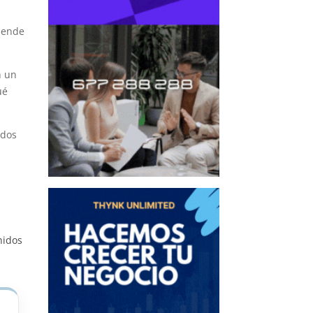
tiende
n un
ué
idos
nidos