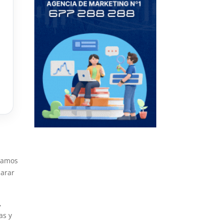
y
izamos
parar
,
as y