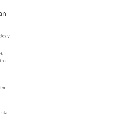
tan
dos y
das
tro
otón
sita