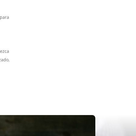
 para
rezca
zado,