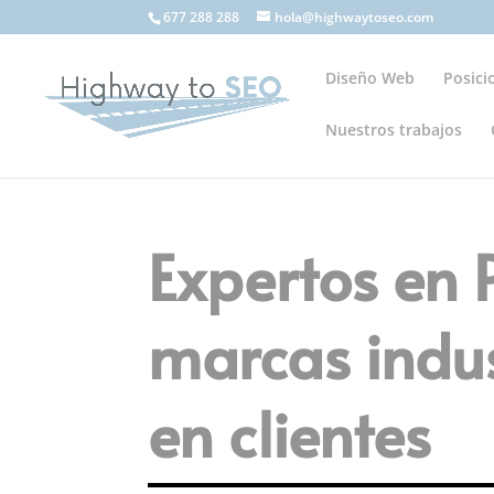
677 288 288
hola@highwaytoseo.com
Diseño Web
Posic
Nuestros trabajos
Expertos en
marcas indus
en clientes