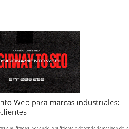
nto Web para marcas industriales:
clientes
tas cualificadas, no vende lo suficiente o depende demasiado de la