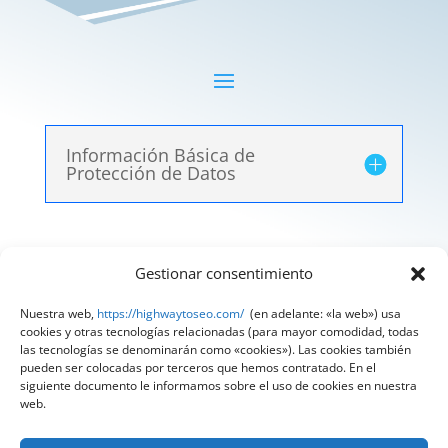
Información Básica de
Protección de Datos
Gestionar consentimiento
Aviso Legal
|
Política de Privacidad
|
Política de
Cookies
Nuestra web,
https://highwaytoseo.com/
(en adelante: «la web») usa
cookies y otras tecnologías relacionadas (para mayor comodidad, todas
@ 2025 Diseñado por
HighWay To Seo
| Textos
las tecnologías se denominarán como «cookies»). Las cookies también
pueden ser colocadas por terceros que hemos contratado. En el
legales LSSI y RGPD creados por
Spain
siguiente documento le informamos sobre el uso de cookies en nuestra
Compliance
«Tu Compliance de confianza»
web.