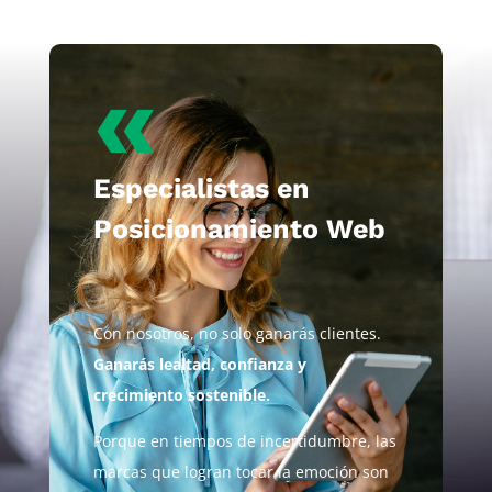
«
Especialistas en
Posicionamiento Web
Con nosotros, no solo ganarás clientes.
Ganarás lealtad, confianza y
crecimiento sostenible.
Porque en tiempos de incertidumbre, las
marcas que logran tocar la emoción son