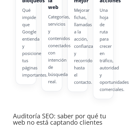
bloqueos
la
mejor
acciones
web
Qué
Mejorar
Una
Categorías,
impide
fichas,
hoja
servicios
que
llamadas
de
y
Google
a la
ruta
contenidos
entienda
acción,
para
conectados
y
confianza
crecer
con
posicione
y
en
intención
tus
recorrido
tráfico,
de
páginas
hasta
autoridad
búsqueda
importantes.
el
y
real.
contacto.
oportunidades
comerciales.
Auditoría SEO: saber por qué tu
web no está captando clientes