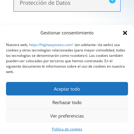
Protección de Datos
Gestionar consentimiento
Aviso Legal
|
Política de Privacidad
|
Política de
Cookies
Nuestra web,
https://highwaytoseo.com/
(en adelante: «la web») usa
cookies y otras tecnologías relacionadas (para mayor comodidad, todas
@ 2025 Diseñado por
HighWay To Seo
| Textos
las tecnologías se denominarán como «cookies»). Las cookies también
pueden ser colocadas por terceros que hemos contratado. En el
legales LSSI y RGPD creados por
Spain
siguiente documento le informamos sobre el uso de cookies en nuestra
Compliance
«Tu Compliance de confianza»
web.
Aceptar todo
Rechazar todo
Ver preferencias
¿Quieres hablar con nuestros expertos?
Política de cookies