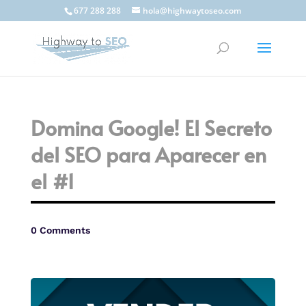
677 288 288
hola@highwaytoseo.com
Domina Google! El Secreto
del SEO para Aparecer en
el #1
0 Comments