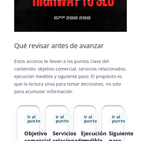
Qué revisar antes de avanzar
Estos accesos te llevan a los puntos clave del
contenido: objetivo comercial, servicios relacionados,
ejecución medible y siguiente paso. El propósito es
que la lectura sirva para tomar decisiones, no solo
para acumular información.
Ir al
Ir al
Ir al
Ir al
punto
punto
punto
punto
Objetivo
Servicios
Ejecución
Siguiente
comercial
relacionados
medible
paso