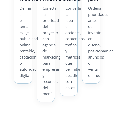
Definir
Conectar
Convertir
Ordenar
si
la
la
prioridades
el
prioridad
idea
antes
tema
del
en
de
exige
proyecto
acciones,
invertir
publicidad
con
contenidos,
en
online
agencia
tráfico
diseño,
rentable,
de
y
posicionamien
captación
marketing
métricas
anuncios
o
para
que
o
autoridad
empresas
permitan
venta
digital.
y
decidir
online.
recursos
con
del
datos.
menú.