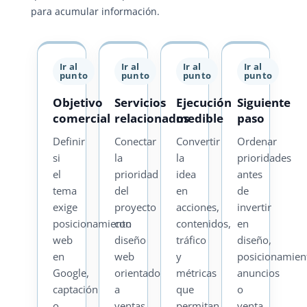
para acumular información.
Ir al
Ir al
Ir al
Ir al
punto
punto
punto
punto
Objetivo
Servicios
Ejecución
Siguiente
comercial
relacionados
medible
paso
Definir
Conectar
Convertir
Ordenar
si
la
la
prioridades
el
prioridad
idea
antes
tema
del
en
de
exige
proyecto
acciones,
invertir
posicionamiento
con
contenidos,
en
web
diseño
tráfico
diseño,
en
web
y
posicionamien
Google,
orientado
métricas
anuncios
captación
a
que
o
o
ventas
permitan
venta