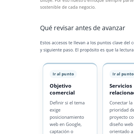
diluye. Por eso nuestro enfoque siempre parte 
sostenible de cada negocio.
Qué revisar antes de avanzar
Estos accesos te llevan a los puntos clave del 
y siguiente paso. El propósito es que la lectu
Ir al punto
Ir al punto
Objetivo
Servicios
comercial
relacion
Definir si el tema
Conectar la
exige
prioridad d
posicionamiento
proyecto c
web en Google,
diseño web
captación o
orientado a