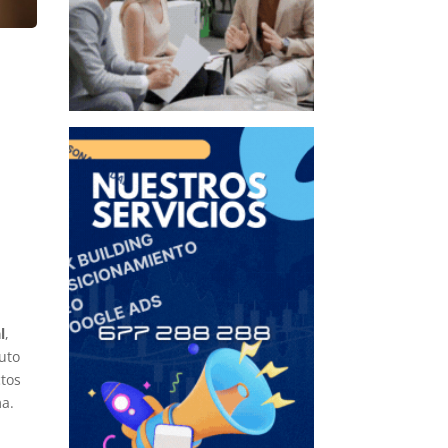
l
,
uto
ctos
ma.