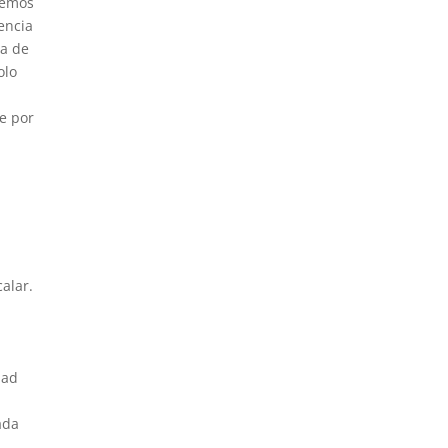
demos
encia
ia de
olo
te por
alar.
dad
ada