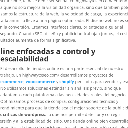
al
funcione, la base debe ser sólida. En highwaytoseo.com/ enten
que no solo mejora la visibilidad orgánica, sino que también pot
zamos la estructura de la web, la velocidad de carga, la experienc
cada anuncio lleve a una página optimizada. El diseño web no es s
en la conversión. Creamos interfaces claras, orientadas a guiar al
 segundo. Cuando SEO, diseño y publicidad trabajan juntos, el cos
sultados aumenta de forma significativa.
line enfocadas a control y
escalabilidad
El desarrollo de tiendas online es una parte esencial de nuestro
trabajo. En highwaytoseo.com/ desarrollamos proyectos de
ecommerce
,
woocommerce
y
shopify
pensados para vender y esc
No utilizamos soluciones estándar sin análisis previo, sino que
adaptamos cada plataforma a las necesidades reales del negocio.
Optimizamos procesos de compra, configuraciones técnicas y
rendimiento para que la tienda sea el mejor soporte de la publici
s críticos de wordpress
, lo que nos permite detectar y corregir
sión y a la estabilidad del sitio. Una tienda online bien desarroll
e campañas y la toma de decisiones basada en información real, algo