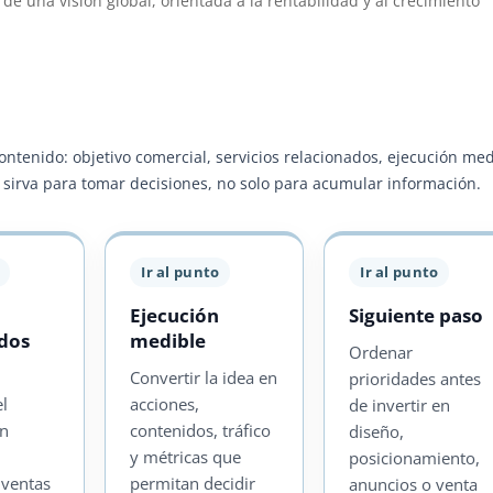
de una visión global, orientada a la rentabilidad y al crecimiento
contenido: objetivo comercial, servicios relacionados, ejecución me
ra sirva para tomar decisiones, no solo para acumular información.
Ir al punto
Ir al punto
Ejecución
Siguiente paso
ados
medible
Ordenar
Convertir la idea en
prioridades antes
el
acciones,
de invertir en
on
contenidos, tráfico
diseño,
y métricas que
posicionamiento,
 ventas
permitan decidir
anuncios o venta