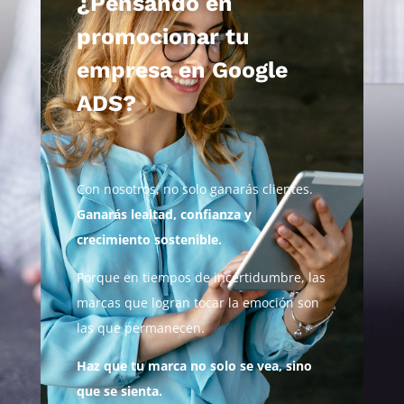
¿Pensando en
promocionar tu
empresa en Google
ADS?
Con nosotros, no solo ganarás clientes.
Ganarás lealtad, confianza y
crecimiento sostenible.
Porque en tiempos de incertidumbre, las
marcas que logran tocar la emoción son
las que permanecen.
Haz que tu marca no solo se vea, sino
que se sienta.