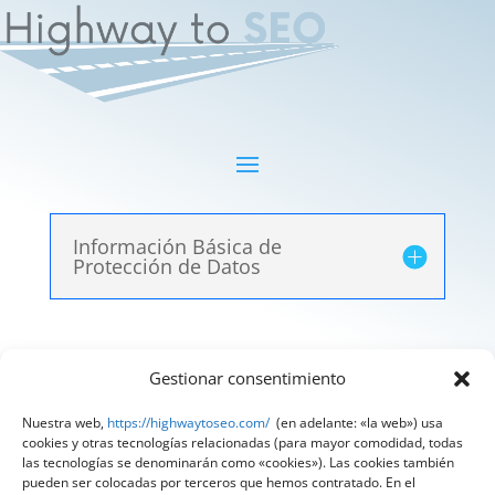
Información Básica de
Protección de Datos
Gestionar consentimiento
Aviso Legal
|
Política de Privacidad
|
Política de
Cookies
Nuestra web,
https://highwaytoseo.com/
(en adelante: «la web») usa
cookies y otras tecnologías relacionadas (para mayor comodidad, todas
@ 2025 Diseñado por
HighWay To Seo
| Textos
las tecnologías se denominarán como «cookies»). Las cookies también
pueden ser colocadas por terceros que hemos contratado. En el
legales LSSI y RGPD creados por
Spain