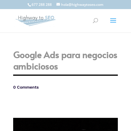
677 288 288
hola@highwaytoseo.com
Google Ads para negocios
ambiciosos
0 Comments