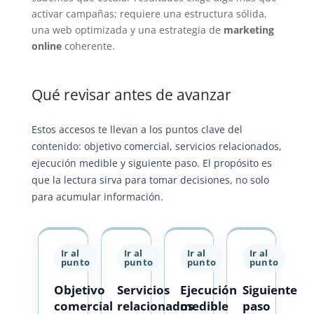
activar campañas; requiere una estructura sólida,
una web optimizada y una estrategia de
marketing
online
coherente.
Qué revisar antes de avanzar
Estos accesos te llevan a los puntos clave del
contenido: objetivo comercial, servicios relacionados,
ejecución medible y siguiente paso. El propósito es
que la lectura sirva para tomar decisiones, no solo
para acumular información.
Ir al
Ir al
Ir al
Ir al
punto
punto
punto
punto
Objetivo
Servicios
Ejecución
Siguiente
comercial
relacionados
medible
paso