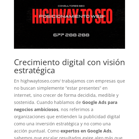
Crecimiento digital con visión
estratégica
En highwaytoseo.com/ trabajamos con empresas que
no buscan simplemente “estar presentes” en
internet, sino crecer de forma decidida, medible y
sostenida. Cuando hablamos de
Google Ads para
negocios ambiciosos
, nos referimos a
organizaciones que entienden la publicidad digital
como una inversión estratégica y no como una
acción puntual. Como
expertos en Google Ads
,
sabemos que escalar resultados exige algo más que