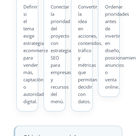
Definir
Conectar
Convertir
Ordenar
si
la
la
prioridades
el
prioridad
idea
antes
tema
del
en
de
exige
proyecto
acciones,
invertir
estrategia
con
contenidos,
en
ecommerce
estrategia
tráfico
diseño,
para
SEO
y
posicionamien
vender
para
métricas
anuncios
más,
empresas
que
o
captación
y
permitan
venta
o
recursos
decidir
online.
autoridad
del
con
digital.
menú.
datos.