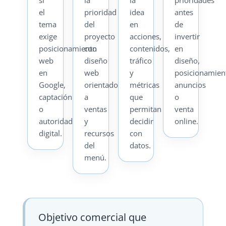
el
prioridad
idea
antes
tema
del
en
de
exige
proyecto
acciones,
invertir
posicionamiento
con
contenidos,
en
web
diseño
tráfico
diseño,
en
web
y
posicionamien
Google,
orientado
métricas
anuncios
captación
a
que
o
o
ventas
permitan
venta
autoridad
y
decidir
online.
digital.
recursos
con
del
datos.
menú.
Objetivo comercial que