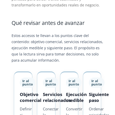
transformarlo en oportunidades reales de negocio.
Qué revisar antes de avanzar
Estos accesos te llevan a los puntos clave del
contenido: objetivo comercial, servicios relacionados,
ejecución medible y siguiente paso. El propósito es
que la lectura sirva para tomar decisiones, no solo
para acumular información.
Ir al
Ir al
Ir al
Ir al
punto
punto
punto
punto
Objetivo
Servicios
Ejecución
Siguiente
comercial
relacionados
medible
paso
Definir
Conectar
Convertir
Ordenar
si
la
la
prioridades