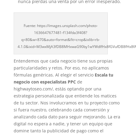
nunca pierdas una venta por un error inesperado.
Fuente: https://images.unsplash.com/photo-
1636647677481-f134fda3f408?
q=80&w=870&auto=format&fit=crop&ixlib=rb-
4.1.0&ixid=M3wxMjA3fDB8MHxwaG90by1wYWdlfHx8fGVufDB8fHx8
Entendemos que cada negocio tiene sus propias
particularidades y retos. Por eso, no aplicamos
fórmulas genéricas. Al elegir el servicio
Escala tu
negocio con especialistas PPC
de
highwaytoseo.com/, estás optando por una
estrategia personalizada que entiende los matices
de tu sector. Nos involucramos en tu proyecto como
si fuera nuestro, celebrando cada conversión y
analizando cada dato para seguir mejorando. La era
digital no espera a nadie, y tener un equipo que
domine tanto la publicidad de pago como el