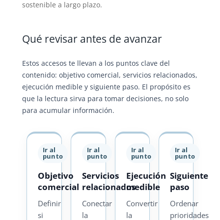
sostenible a largo plazo.
Qué revisar antes de avanzar
Estos accesos te llevan a los puntos clave del
contenido: objetivo comercial, servicios relacionados,
ejecución medible y siguiente paso. El propósito es
que la lectura sirva para tomar decisiones, no solo
para acumular información.
Ir al
Ir al
Ir al
Ir al
punto
punto
punto
punto
Objetivo
Servicios
Ejecución
Siguiente
comercial
relacionados
medible
paso
Definir
Conectar
Convertir
Ordenar
si
la
la
prioridades