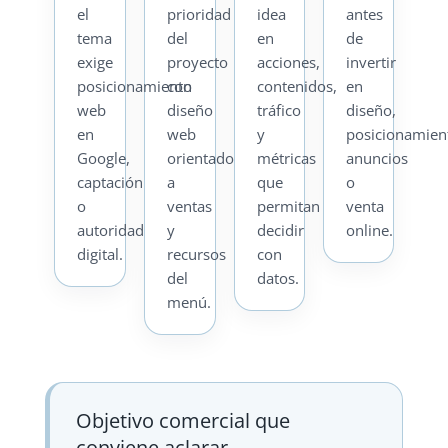
el
prioridad
idea
antes
tema
del
en
de
exige
proyecto
acciones,
invertir
posicionamiento
con
contenidos,
en
web
diseño
tráfico
diseño,
en
web
y
posicionamien
Google,
orientado
métricas
anuncios
captación
a
que
o
o
ventas
permitan
venta
autoridad
y
decidir
online.
digital.
recursos
con
del
datos.
menú.
Objetivo comercial que
conviene aclarar