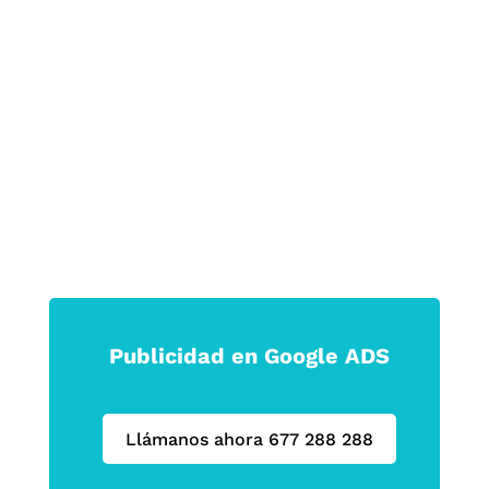
marcas que logran tocar la emoción son
las que permanecen.
Haz que tu marca no solo se vea, sino
que se sienta.
Publicidad en Google ADS
Llámanos ahora 677 288 288